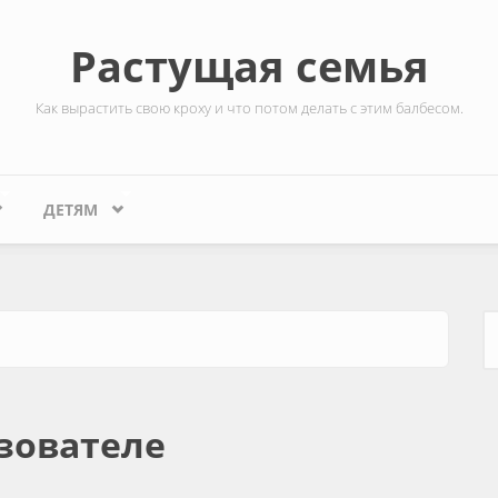
Растущая семья
Как вырастить свою кроху и что потом делать с этим балбесом.
ДЕТЯМ
Ф
зователе