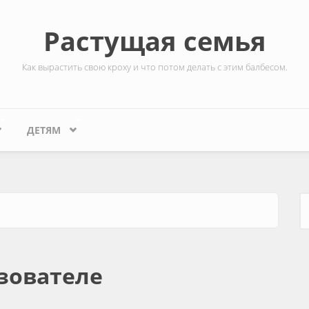
Растущая семья
Как вырастить свою кроху и что потом делать с этим балбесом.
ДЕТЯМ
Ф
зователе