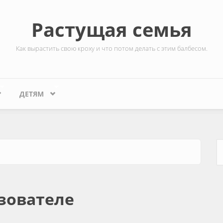
Растущая семья
Как вырастить свою кроху и что потом делать с этим балбесом.
ДЕТЯМ
Ф
зователе