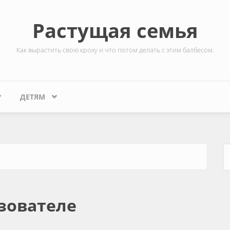
Растущая семья
Как вырастить свою кроху и что потом делать с этим балбесом.
ДЕТЯМ
Ф
зователе