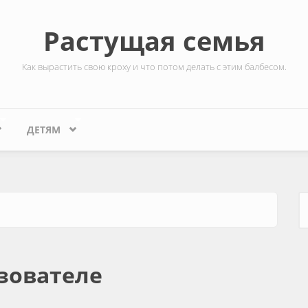
Растущая семья
Как вырастить свою кроху и что потом делать с этим балбесом.
ДЕТЯМ
Ф
зователе