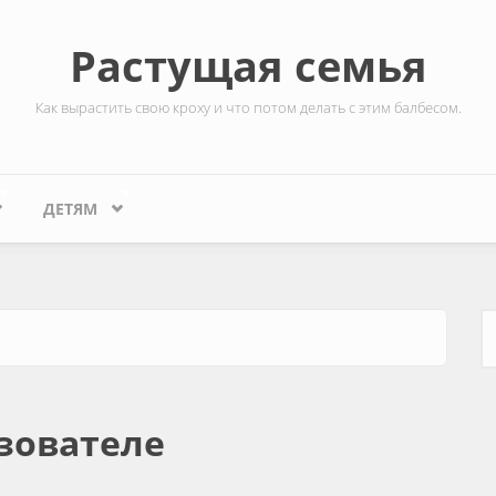
Растущая семья
Как вырастить свою кроху и что потом делать с этим балбесом.
ДЕТЯМ
Ф
зователе