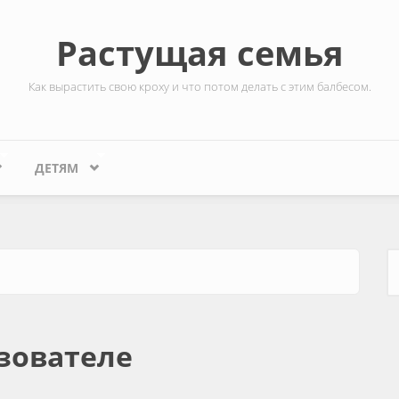
Растущая семья
Как вырастить свою кроху и что потом делать с этим балбесом.
ДЕТЯМ
Ф
зователе