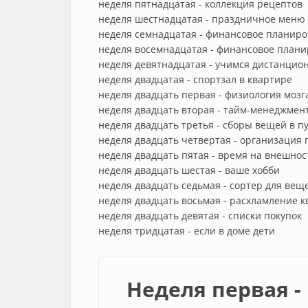
неделя пятнадцатая - коллекция рецептов
неделя шестнадцатая - праздничное меню
неделя семнадцатая - финансовое планир
неделя восемнадцатая - финансовое планир
неделя девятнадцатая - учимся дистанцио
неделя двадцатая - спортзал в квартире
неделя двадцать первая - физиология мозг
неделя двадцать вторая - тайм-менеджмен
неделя двадцать третья - сборы вещей в п
неделя двадцать четвертая - организация
неделя двадцать пятая - время на внешнос
неделя двадцать шестая - ваше хобби
неделя двадцать седьмая - сортер для вещ
неделя двадцать восьмая - расхламление 
неделя двадцать девятая - списки покупок
неделя тридцатая - если в доме дети
Неделя первая 