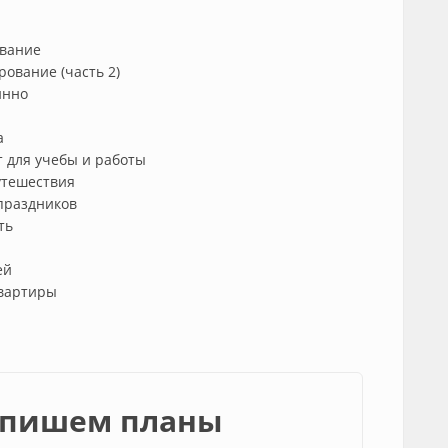
ование
ование (часть 2)
ннно
а
т для учебы и работы
утешествия
 праздников
ть
ей
квартиры
- пишем планы