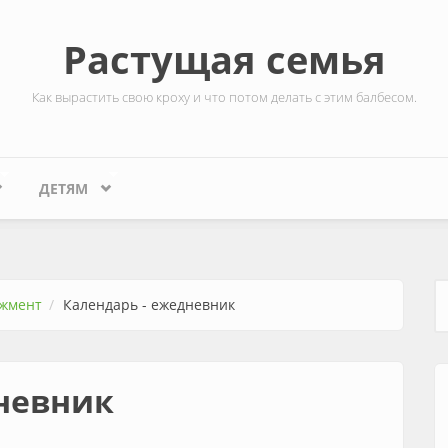
Растущая семья
Как вырастить свою кроху и что потом делать с этим балбесом.
ДЕТЯМ
жмент
Календарь - ежедневник
Ф
невник