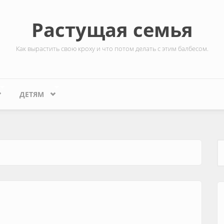
Растущая семья
Как вырастить свою кроху и что потом делать с этим балбесом.
ДЕТЯМ
Ф