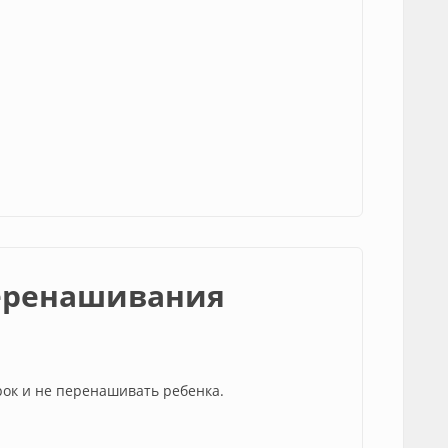
еренашивания
рок и не перенашивать ребенка.