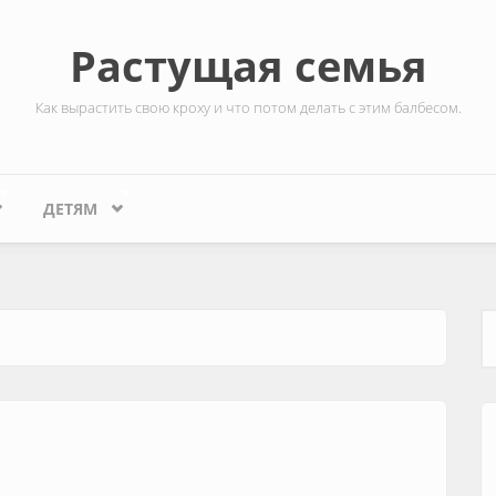
Растущая семья
Как вырастить свою кроху и что потом делать с этим балбесом.
ДЕТЯМ
Ф