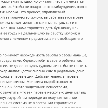
кормления грудью, но считают, что при нехватке
смесью. Чтобы не впадать в это заблуждение, важно
ки молока. Это процесс, управляемый
ий за количество молока, вырабатывается в ответ
молока может меняться как в меньшую, так и в
я малыша. Мама торопится дать бутылочку или
ет ее грудь на дальнейшую выработку молока; а
оения с неживым предметом, а не с любящим его
о понимает необходимость заботы о своем малыше,
 средствами. Однако любить своего ребенка как
учшее, не довольствуясь худшим, лишь бы не тратить
окармливать деток смесью еще в родильном доме,
олока в первые дни. Действительно, в первые
ятся молозивом. Молозива вырабатывается
тельно и богато защитными веществами,
 заметить, что эти первые несколько дней малыш
о внутриутробном периоде он получал питание
ельная система не в состоянии справиться с