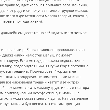
, как правило, идет хорошая прибавка веса. Конечно,
дели от роду и он получает только грудное молоко,
ше всего о достаточности молока говорит, конечно,
ю первые полгода жизни).
 в дальнейшем, достаточно соблюдать всего четыре
вильно. Если ребенок приложен правильно, то он
ёбо. Движениями челюстей малыш помогает
ута наружу. Если же грудь вложена недостаточно
о язычку; подвернутая нижняя губка будет постоянно
разуются трещины. Причем совет "кормить не
услышать в роддомах, не поможет: если малыш
для возникновения трещин хватит и этих трех
бенок может сосать мамину грудь и час, и полтора
ном прикладывании неэффективно, и малыш не
а, хотя может сосать много и долго. На правильное
и-пустышки и бутылочки, так как сам принцип