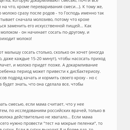
етка, которую докармливают смесью, почти все
 на что, кроме переваривания смеси...). К тому же,
 молоко сразу после родов - то Господь именно так
тывает сначала молозиво, потому что крохе
ься заменить его искусственной пищей... Как
молоком - он начинает сосать по-другому, и
риходит молоко!
т малышу сосать столько, сколько он хочет (иногда
о, даже каждые 15-20 минут), чтобы насосать приход
лачет, и молоко придет позже. А докармливание
ребенка период может привести к дисбактериозу.
ов подряд качать и кормить своего кроху - но с
 будет знать, что она сделала все, чтобы
ть смесью, если мама считает, что у нее
тем, по исследованиям российских врачей, только в
олока действительно не хватало... Если мама
сего нужно провести "тест на мокрые пеленки", то
 сутки. Если в сутки выходит 8 и более раз, то