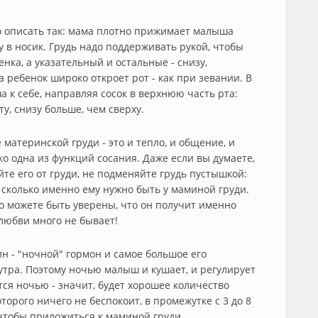
 описать так: мама плотно прижимает малыша
у в носик. Грудь надо поддерживать рукой, чтобы
енка, а указательный и остальные - снизу,
 ребенок широко откроет рот - как при зевании. В
к себе, направляя сосок в верхнюю часть рта:
ту, снизу больше, чем сверху.
материнской груди - это и тепло, и общение, и
ко одна из функций сосания. Даже если вы думаете,
йте его от груди, не подменяйте грудь пустышкой:
 сколько именно ему нужно быть у маминой груди.
о можете быть уверены, что он получит именно
 любви много не бывает!
н - "ночной" гормон и самое большое его
 утра. Поэтому ночью малыш и кушает, и регулирует
ся ночью - значит, будет хорошее количество
орого ничего не беспокоит, в промежутке с 3 до 8
 чтобы приложиться к маминой груди.