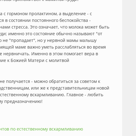
а с гормоном пролактином, а выделение - с
я в состоянии постоянного беспокойства -
ами стресса. Это означает, что молока может быть
руди; именно это состояние обычно называют "от
о не "пропадает", но у нервной мамы малышу
рмящей маме важно уметь расслабляться во время
 нервничать. Именно в этом помогает вера в
ние к Божией Матери с молитвой
 не получается - можно обратиться за советом к
одственницам, или же к представительницам новой
естественному вскармливанию. Главное - любить
му предназначению!
антов по естественному вскармливанию