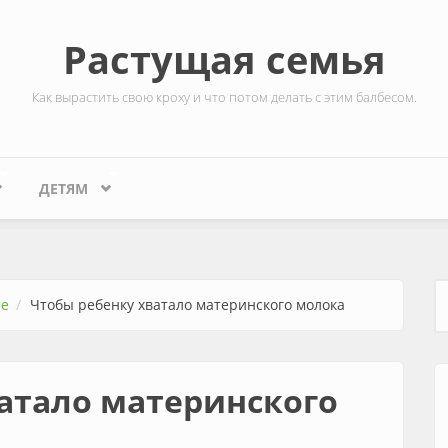
Растущая семья
Как вырастить свою кроху и что потом делать с этим балбесом.
ДЕТЯМ
ие
Чтобы ребенку хватало материнского молока
Ф
атало материнского