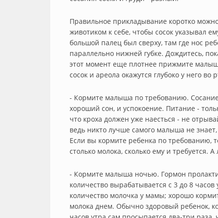
Правильное прикладывание коротко можно
животиком к себе, чтобы сосок указывал ем
большой палец был сверху, там где нос реб
параллельно нижней губке. Дождитесь, пока
этот момент еще плотнее прижмите малыша 
сосок и ареола окажутся глубоко у него во р
- Кормите малыша по требованию. Сосание 
хороший сон, и успокоение. Питание - толь
что кроха должен уже наесться - не отрыва
ведь никто лучше самого малыша не знает,
Если вы кормите ребенка по требованию, т
столько молока, сколько ему и требуется. А
- Кормите малыша ночью. Гормон пролакти
количество вырабатывается с 3 до 8 часов
количество молочка у мамы; хорошо кормит
молока днем. Обычно здоровый ребенок, кот
часов утра сам просыпается два-три раза,