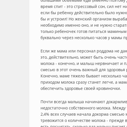
большими объемами еды (именно поэтому д
время спит - это стрессовый сон, сил нет ни
если бы ребенку действительно было нужно
бы и устроил! Но женский организм выраба
необходимо именно оно, и не нужно старат
только ребеночек готов питаться маминым 
буквально через несколько часов у мамы п
Если же мама или персонал роддома не даю
это, действительно, может быть очень част
молока - конечно, и малыш нервничает и п
смесью в этот очень важный для здоровья 
Конечно, маме тяжело бывает несколько час
приходом молока сразу станет легче, а мама
обеспечить здоровье своей кровиночки.
Почти всегда малыша начинают докармлива
недостаточно собственного молока. Между 
2,4% всех случаев начала докорма смесью м
тревожится о количестве молока - прежде в
есть посчитать, сколько раз малыш писает в