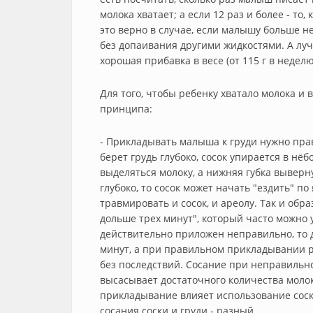
молока хватает; а если 12 раз и более - то
это верно в случае, если малышу больше не
без допаивания другими жидкостями. А луч
хорошая прибавка в весе (от 115 г в недел
Для того, чтобы ребенку хватало молока и
принципа:
- Прикладывать малыша к груди нужно пра
берет грудь глубоко, сосок упирается в н
выделяться молоку, а нижняя губка выверн
глубоко, то сосок может начать "ездить" п
травмировать и сосок, и ареолу. Так и об
дольше трех минут", который часто можно 
действительно приложен неправильно, то 
минут, а при правильном прикладывании ре
без последствий. Сосание при неправиль
высасывает достаточного количества молок
прикладывание влияет использование соск
сосания соски и груди - разный.