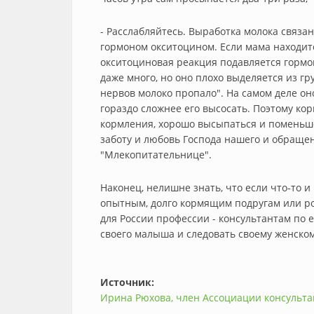
- Расслабляйтесь. Выработка молока связан
гормоном окситоцином. Если мама находитс
окситоциновая реакция подавляется гормон
даже много, но оно плохо выделяется из г
нервов молоко пропало". На самом деле он
гораздо сложнее его высосать. Поэтому ко
кормления, хорошо высыпаться и поменьше
заботу и любовь Господа нашего и обраще
"Млекопитательнице".
Наконец, нелишне знать, что если что-то и
опытным, долго кормящим подругам или р
для России профессии - консультантам по 
своего малыша и следовать своему женско
Источник:
Ирина Рюхова, член Ассоциации консульт