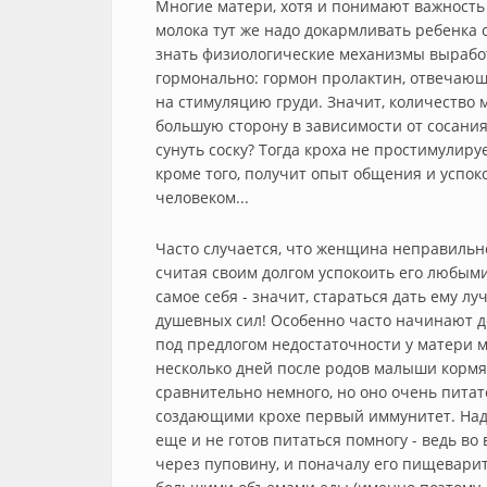
Многие матери, хотя и понимают важность 
молока тут же надо докармливать ребенка 
знать физиологические механизмы выработ
гормонально: гормон пролактин, отвечающ
на стимуляцию груди. Значит, количество 
большую сторону в зависимости от сосани
сунуть соску? Тогда кроха не простимулиру
кроме того, получит опыт общения и успок
человеком...
Часто случается, что женщина неправильн
считая своим долгом успокоить его любыми
самое себя - значит, стараться дать ему л
душевных сил! Особенно часто начинают д
под предлогом недостаточности у матери м
несколько дней после родов малыши корм
сравнительно немного, но оно очень пита
создающими крохе первый иммунитет. Надо
еще и не готов питаться помногу - ведь в
через пуповину, и поначалу его пищеварит