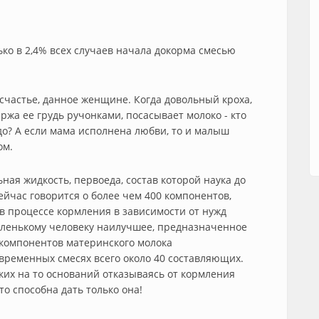
ко в 2,4% всех случаев начала докорма смесью
счастье, данное женщине. Когда довольный кроха,
ржа ее грудь ручонками, посасывает молоко - кто
удо? А если мама исполнена любви, то и малыш
ом.
ная жидкость, первоеда, состав которой наука до
ейчас говорится о более чем 400 компонентов,
в процессе кормления в зависимости от нужд
аленькому человеку наилучшее, предназначенное
 компонентов материнского молока
временных смесях всего около 40 составляющих.
ских на то оснований отказываясь от кормления
то способна дать только она!