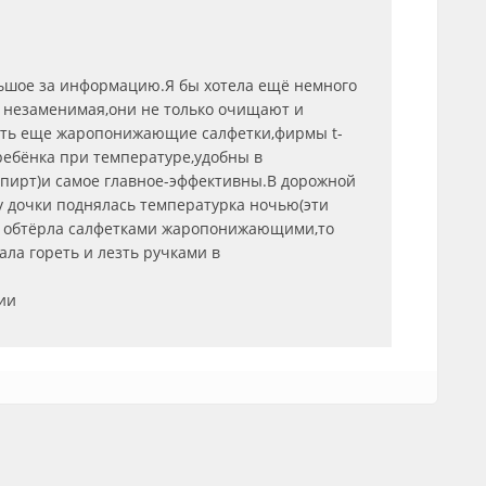
льшое за информацию.Я бы хотела ещё немного
 незаменимая,они не только очищают и
сть еще жаропонижающие салфетки,фирмы t-
 ребёнка при температуре,удобны в
спирт)и самое главное-эффективны.В дорожной
 у дочки поднялась температурка ночью(эти
 и обтёрла салфетками жаропонижающими,то
ла гореть и лезть ручками в
ии