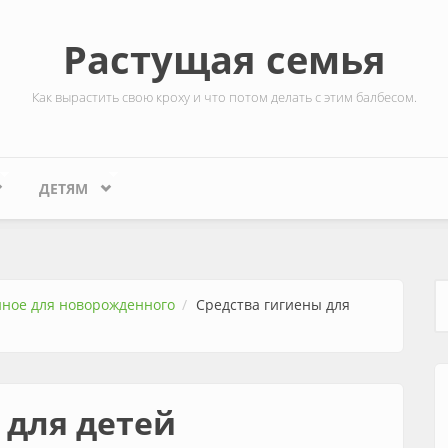
Растущая семья
Как вырастить свою кроху и что потом делать с этим балбесом.
ДЕТЯМ
ное для новорожденного
Средства гигиены для
Ф
 для детей