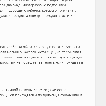
ла два вида: многоразовые подгузники
 для подросшего ребенка, которого приучала к
лок и поездок, а еще для походов в гости и в
ывать ребенка обязательно нужно! Они нужны на
 если малыш обкакался. Дети еще умеют срыгивать,
ь в лужу, причем падают и пачкают руки и одежду
 взрослым не помешает вытереть, если покушать в
я интимной гигиены девочек (в качестве
стки ушей пригодятся и по прямому назначению и