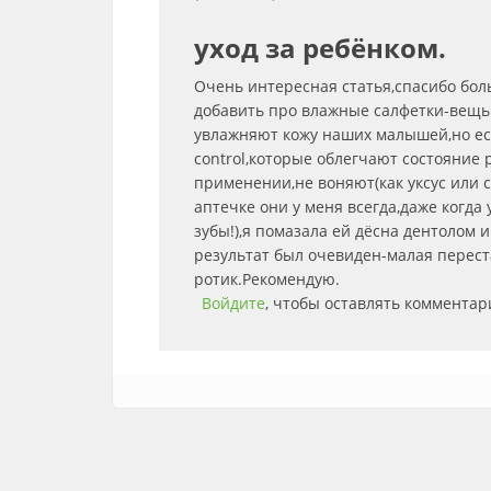
уход за ребёнком.
Очень интересная статья,спасибо бо
добавить про влажные салфетки-вещь
увлажняют кожу наших малышей,но е
control,которые облегчают состояние
применении,не воняют(как уксус или 
аптечке они у меня всегда,даже когда
зубы!),я помазала ей дёсна дентолом
результат был очевиден-малая переста
ротик.Рекомендую.
Войдите
, чтобы оставлять комментар