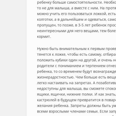
ребенку больше самостоятельности. Необхо
то не для малыша, а вместе с ним. На про
можно учить его пользоваться ложкой, есть
колготки, а в дальнейшем и одеваться, само
пропущен, то позже, в 3-5 лет ребенок про
неинтересными для него вещами, тем более
кормит.
Нужно быть внимательным к первым прояв
тянется к ложке, чтобы есть самому, отбир
положить кубики один на другой, и очень н
родители с пониманием и терпением отнес
ребенка, то со временем будут вознаграж
жизнерадостностью. Чем больше есть веще
легко настаивать на запретах. А позаботи
недоступны для малыша, вы сможете спокой
ящики, ящички, нижние полки. И как знать
кастрюлей в будущем превратится в повар
желания ребенка. Запреты должны быть ум
всеми взрослыми членами семьи. Если запр