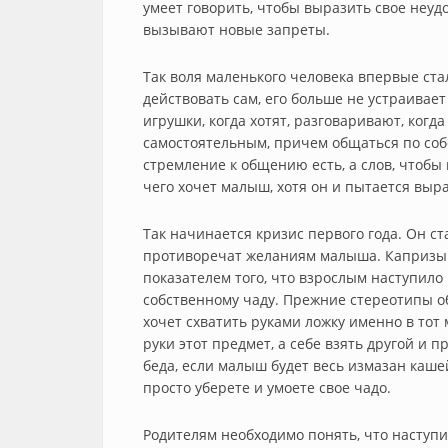
умеет говорить, чтобы выразить свое неу
вызывают новые запреты.
Так воля маленького человека впервые стал
действовать сам, его больше не устраивае
игрушки, когда хотят, разговаривают, когд
самостоятельным, причем общаться по соб
стремление к общению есть, а слов, чтобы 
чего хочет малыш, хотя он и пытается выр
Так начинается кризис первого года. Он с
противоречат желаниям малыша. Капризы р
показателем того, что взрослым наступило
собственному чаду. Прежние стереотипы о
хочет схватить руками ложку именно в тот 
руки этот предмет, а себе взять другой и 
беда, если малыш будет весь измазан кашей
просто уберете и умоете свое чадо.
Родителям необходимо понять, что наступи