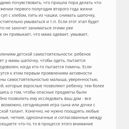
димо почувствовать, что пришла пора делать что-
тяжении первого полугодия второго года жизни
 суп с хлебом, пить из чашки, снимать шапочку,
стоятельно умываться и т.п. Если этот этап будет
сто не захочет заниматься этими уже
 он привыкает, что мама одевает, умывает,
лениям детской самостоятельности: ребенок
ает у мамы шапочку, чтобы одеть, пытается
едоволен, когда кто-то пытается помочь. Если
утся к этим первым проявлениям активности
дены самостоятельностью малыша, уверенностью,
й, которые взрослые позволяют ребенку, тем более
вшись о том, чтобы опасные предметы были
но позволить ему исследовать ваш дом - все
, возможно, сегодняшняя игра сына или дочки с
ской талант. Конечно, не нужно поощрять любые
ные, четкие, однозначные и согласованные между
ещаете что-то, то в процессе этого внимание