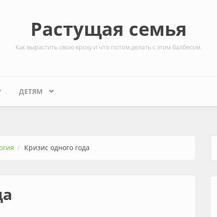
Растущая семья
Как вырастить свою кроху и что потом делать с этим балбесом.
ДЕТЯМ
огия
Кризис одного года
Ф
да