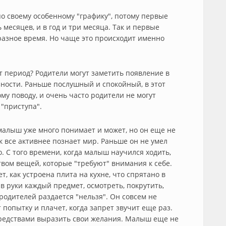
о своему особенному "графику", потому первые
месяцев, и в год и три месяца. Так и первые
разное время. Но чаще это происходит именно
т период? Родители могут заметить появление в
зности. Раньше послушный и спокойный, в этот
у поводу, и очень часто родители не могут
 "приступа".
 малыш уже много понимает и может, но он еще не
к все активнее познает мир. Раньше он не умел
. С того времени, когда малыш научился ходить,
вом вещей, которые "требуют" внимания к себе.
т, как устроена плита на кухне, что спрятано в
 в руки каждый предмет, осмотреть, покрутить,
 родителей раздается "нельзя". Он совсем не
попытку и плачет, когда запрет звучит еще раз.
средствами выразить свои желания. Малыш еще не