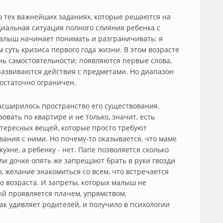
 о тех важнейших заданиях, которые решаются на
оциальная ситуация полного слияния ребенка с
Малыш начинает понимать и разграничивать: я
м суть кризиса первого года жизни. В этом возрасте
ь самостоятельности: появляются первые слова,
развиваются действия с предметами. Но диапазон
остаточно ограничен.
асширилось пространство его существования.
вать по квартире и не только, значит, есть
тересных вещей, которые просто требуют
ания с ними. Но почему-то оказывается, что маме
хне, а ребенку - нет. Папе позволяется сколько
или дочке опять же запрещают брать в руки гвозди
, желание знакомиться со всем, что встречается
ого возраста. И запреты, которых малыш не
ый проявляется плачем, упрямством,
так удивляет родителей, и получило в психологии