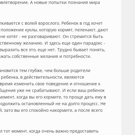
довлетворение. А новые попытки познания мира
кивается с волей взрослого. Ребенок в год хочет
т положение куклы, которую кормят, пеленают, дают
а не хотят - не разговаривают. Он стремится быть
ственному желанию. И здесь еще один парадокс -
выразить все это, еще нет. Трудно бывает понять,
ажать собственные желания и потребности.
тановится тем глубже, чем больше родители
ебенка, в действительности, являются
 время изменить свое поведение и отношение к
бщения уже не срабатывают. И если ваш ребенок
момент, когда вы его кормите, то проще дать ему в
продолжить остановленный не на долго процесс. Не
, зато вы его спокойно накормите, а после всего
л тот момент, когда очень важно предоставить