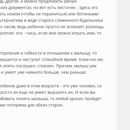
дь другое, а можно предложить умную
их документах, но вот есть листочек - здесь это
рать ножом (чтобы не пораниться) или ботинками
ьтернатива в виде старого сломанного будильника
х часов, ведь ребенок просто не осознает разницы,
логии: это - часы, если мне можно играть ими, то
 терпения и гибкости в отношении к малышу, то
ершится и наступит спокойное время. Конечно же,
ся опять послушен, спокоен. Причем, малыш уже
т и умеет уже намного больше, чем раньше.
бенок даже в этом возрасте - это уже человек, со
росто он еще не умеет выразить их. И если вы
обовать понять малыша, то любой кризис пройдет
ми потерями для обеих сторон.