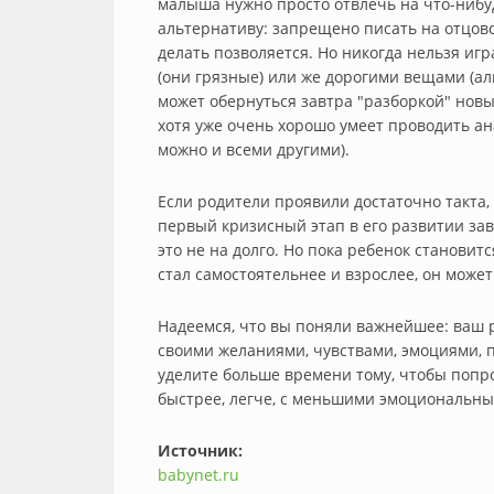
малыша нужно просто отвлечь на что-нибу
альтернативу: запрещено писать на отцовск
делать позволяется. Но никогда нельзя иг
(они грязные) или же дорогими вещами (ал
может обернуться завтра "разборкой" новы
хотя уже очень хорошо умеет проводить ана
можно и всеми другими).
Если родители проявили достаточно такта,
первый кризисный этап в его развитии зав
это не на долго. Но пока ребенок становит
стал самостоятельнее и взрослее, он може
Надеемся, что вы поняли важнейшее: ваш ре
своими желаниями, чувствами, эмоциями, п
уделите больше времени тому, чтобы попр
быстрее, легче, с меньшими эмоциональны
Источник:
babynet.ru