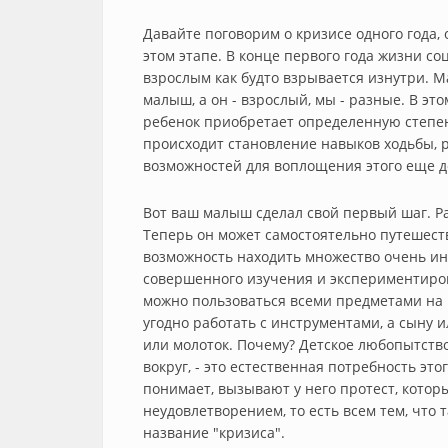
Давайте поговорим о кризисе одного года,
этом этапе. В конце первого года жизни с
взрослым как будто взрывается изнутри. 
малыш, а он - взрослый, мы - разные. В это
ребенок приобретает определенную степен
происходит становление навыков ходьбы, 
возможностей для воплощения этого еще д
Вот ваш малыш сделал свой первый шаг. Р
Теперь он может самостоятельно путешество
возможность находить множество очень ин
совершенного изучения и экспериментиров
можно пользоваться всеми предметами на ку
угодно работать с инструментами, а сыну 
или молоток. Почему? Детское любопытство
вокруг, - это естественная потребность эт
понимает, вызывают у него протест, котор
неудовлетворением, то есть всем тем, что 
название "кризиса".