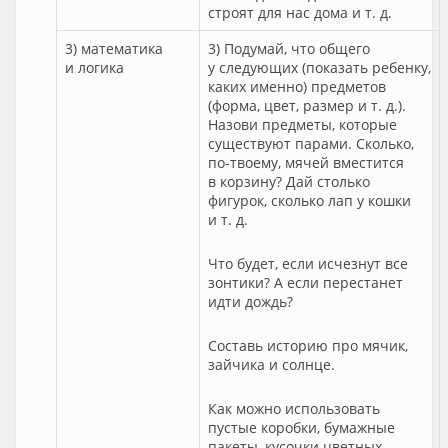
строят для нас дома и т. д.
3) математика
3) Подумай, что общего
и логика
у следующих (показать ребенку,
каких именно) предметов
(форма, цвет, размер и т. д.).
Назови предметы, которые
существуют парами. Сколько,
по-твоему, мячей вместится
в корзину? Дай столько
фигурок, сколько лап у кошки
и т. д.
Что будет, если исчезнут все
зонтики? А если перестанет
идти дождь?
Составь историю про мячик,
зайчика и солнце.
Как можно использовать
пустые коробки, бумажные
пакеты, кусочки цветных