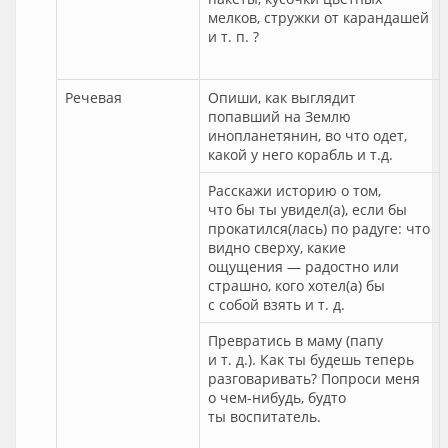
мелков, стружки от карандашей
и т. п. ?
Речевая
Опиши, как выглядит
попавший на Землю
инопланетянин, во что одет,
какой у него корабль и т.д.
Расскажи историю о том,
что бы ты увидел(а), если бы
прокатился(лась) по радуге: что
видно сверху, какие
ощущения — радостно или
страшно, кого хотел(а) бы
с собой взять и т. д.
Превратись в маму (папу
и т. д.). Как ты будешь теперь
разговаривать? Попроси меня
о чем-нибудь, будто
ты воспитатель.