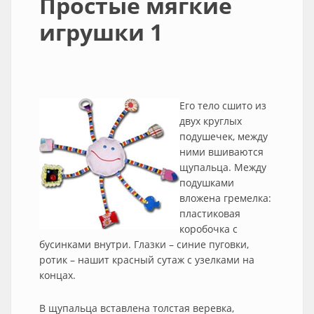
Простые мягкие
игрушки 1
Его тело сшито из
двух круглых
подушечек, между
ними вшиваются
щупальца. Между
подушками
вложена гремелка:
пластиковая
коробочка с
бусинками внутри. Глазки – синие пуговки,
ротик – нашит красный сутаж с узелками на
концах.
В щупальца вставлена толстая веревка,