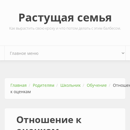
Перейти к основному содержанию
Растущая семья
Как вырастить свою кроху и что потом делать с этим балбесом.
Главная
Родителям
Школьник
Обучение
Отноше
к оценкам
Отношение к