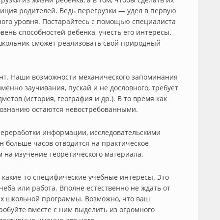
иция родителей. Ведь перегрузки — удел в первую
ного уровня. Постарайтесь с помощью специалиста
овень способностей ребенка, учесть его интересы.
 школьник сможет реализовать свой природный
ент. Наши возможности механического запоминания
менно заучивания, пускай и не дословного, требует
етов (история, география и др.). В то время как
познанию остаются невостребованными.
переработки информации, исследовательскими
н больше часов отводится на практическое
 на изучение теоретического материала.
какие-то специфические учебные интересы. Это
учеба или работа. Вполне естественно не ждать от
ах школьной программы. Возможно, что ваш
робуйте вместе с ним выделить из огромного