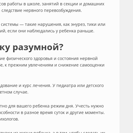
асов работы в школе, занятий в секции и домашних
— следствие нервного перевозбуждения.
системы — такие нарушения, как энурез, тики или
ий, если они наблюдались у ребенка раньше.
зку разумной?
ние физического здоровья и состояния нервной
ебе, к прежним увлечениям и снижение самооценки
дование и курс лечения. У педиатра или детского
етном случае.
но для вашего ребенка режим дня. Учесть нужно
собности в разное время суток и другие моменты.
ихологов.
рузки из жизни ребенка, а в том, чтобы сделать их