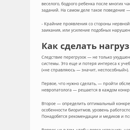
веселого, бодрого ребенка после многих ч
заданий. На самом деле такое поведение 
- Крайние проявления со стороны нервной 
заикания, или усиление подобных нарушен
Как сделать нагру
Следствие перегрузок — не только ухудше
системы. Это еще и потеря интереса к уч
(«не справляюсь — значит, неспособный»).
Первое, что нужно сделать, — пройти обсле
невропатолога — решается в каждом конкр
Второе — определить оптимальный конкрет
особенности биоритмов, уровень работоспо
Понадобятся рекомендации и медиков и пс
Вопрос не в том, чтобы вовсе устранить наг