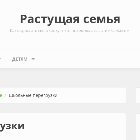
Растущая семья
Как вырастить свою кроху и что потом делать с этим балбесом.
ДЕТЯМ
е
Школьные перегрузки
Ф
узки