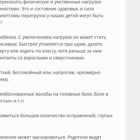
переносить физические и умственные нагрузки
остями. Это и состояние здоровья, и сила
симптомы перегрузок у наших детей могут быть
?
ебенка. С увеличением нагрузок он может стать
ксивым. Быстрее утомляется при шуме, духоте,
арту или ходить по классу, хотя раньше за ним
онтакты со взрослыми и сверстниками.
уткий, беспокойный или, напротив, чрезмерно
ем).
необоснованные жалобы на головные боли, боли в
стал» и т.п.
появиться большое количество исправлений, глупых
омление может маскироваться. Родители видят