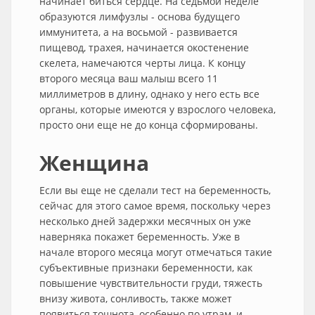
начинает биться сердце. На седьмой неделе
образуются лимфузлы - основа будущего
иммунитета, а на восьмой - развивается
пищевод, трахея, начинается окостенение
скелета, намечаются черты лица. К концу
второго месяца ваш малыш всего 11
миллиметров в длину, однако у него есть все
органы, которые имеются у взрослого человека,
просто они еще не до конца сформированы.
Женщина
Если вы еще не сделали тест на беременность,
сейчас для этого самое время, поскольку через
несколько дней задержки месячных он уже
наверняка покажет беременность. Уже в
начале второго месяца могут отмечаться такие
субъективные признаки беременности, как
повышение чувствительности груди, тяжесть
внизу живота, сонливость, также может
появиться тошнота, особенно по утрам, и