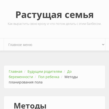
Перейти к основному содержанию
Растущая семья
Как вырастить свою кроху и что потом делать с этим балбесом.
Главная
Будущим родителям
До
беременности
Пол ребенка
Методы
планирования пола
Методы