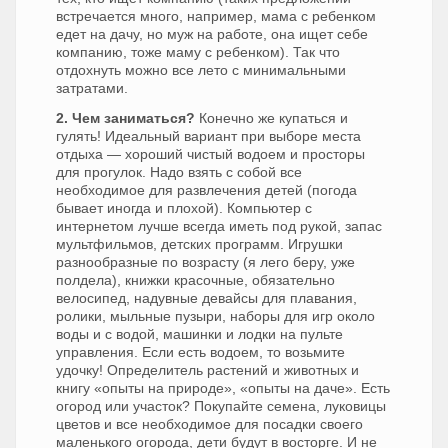
встречается много, например, мама с ребенком
едет на дачу, но муж на работе, она ищет себе
компанию, тоже маму с ребенком). Так что
отдохнуть можно все лето с минимальными
затратами.
2. Чем заниматься?
Конечно же купаться и
гулять! Идеальный вариант при выборе места
отдыха — хороший чистый водоем и просторы
для прогулок. Надо взять с собой все
необходимое для развлечения детей (погода
бывает иногда и плохой). Компьютер с
интернетом лучше всегда иметь под рукой, запас
мультфильмов, детских программ. Игрушки
разнообразные по возрасту (я лего беру, уже
полдела), книжки красочные, обязательно
велосипед, надувные девайсы для плавания,
ролики, мыльные пузыри, наборы для игр около
воды и с водой, машинки и лодки на пульте
управления. Если есть водоем, то возьмите
удочку! Определитель растений и животных и
книгу «опыты на природе», «опыты на даче». Есть
огород или участок? Покупайте семена, луковицы
цветов и все необходимое для посадки своего
маленького огорода, дети будут в восторге. И не