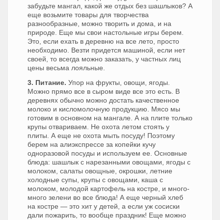
забудьте мангал, какой же отдых без шашлыков? А
еще возьмите товары для творчества
разнообразные, можно творить и дома, и на
природе. Еще мы свои настольные игры берем.
Это, если ехать в деревню на все лето, просто
необходимо. Везти придется машиной, если нет
своей, то всегда можно заказать, у частных лиц
цены весьма лояльные.
3. Питание.
Упор на фрукты, овощи, ягоды.
Можно прямо все в сыром виде все это есть. В
деревнях обычно можно достать качественное
молоко и кисломолочную продукцию. Мясо мы
готовим в основном на мангале. А на плите только
крупы отвариваем. Не охота летом стоять у
плиты. А еще не охота мыть посуду! Поэтому
берем на алиэкспрессе за копейки кучу
одноразовой посуды и используем ее. Основные
блюда: шашлык с нарезанными овощами, ягоды с
молоком, салаты овощные, окрошки, летние
холодные супы, крупы с овощами, каша с
молоком, молодой картофель на костре, и много-
много зелени во все блюда! А еще черный хлеб
на костре — это хит у детей, а если уж сосиски
дали пожарить, то вообще праздник! Еще можно