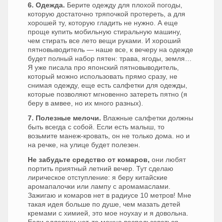
6. Одежда.
Берите одежду для плохой погоды,
которую достаточно тряпочкой протереть, а для
хорошей ту, которую гладить не нужно. А еще
проще купить мобильную стиральную машину,
чем стирать все лето вещи руками. И хороший
пятновыводитель — наше все, к вечеру на одежде
будет полный набор пятен: трава, ягоды, земля…
Я уже писала про японский пятновыводитель,
который можно использовать прямо сразу, не
снимая одежду, еще есть салфетки для одежды,
которые позволяют мгновенно затереть пятно (я
беру в амвее, но их много разных).
7. Полезные мелочи.
Влажные салфетки должны
быть всегда с собой. Если есть малыш, то
возьмите манеж-кровать, он не только дома. но и
на речке, на улице будет полезен.
Не забудьте средство от комаров,
они любят
портить приятный летний вечер. Тут сделаю
лирическое отступление: я беру китайские
аромапалочки или лампу с аромамаслами.
Зажигаю и комаров нет в радиусе 10 метров! Мне
такая идея больше по душе, чем мазать детей
кремами с химией, это мое ноухау и я довольна.