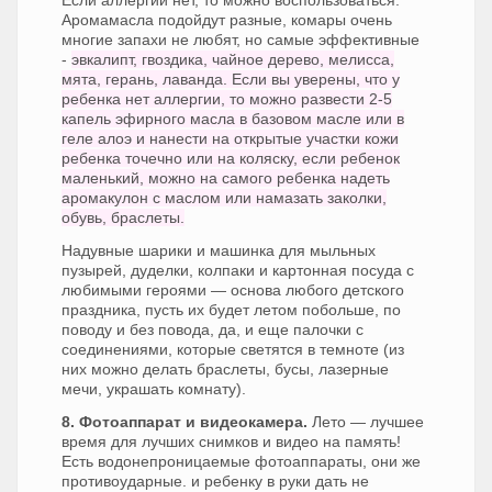
Если аллергии нет, то можно воспользоваться.
Аромамасла подойдут разные, комары очень
многие запахи не любят, но самые эффективные
-
эвкалипт, гвоздика, чайное дерево, мелисса,
мята, герань, лаванда. Если вы уверены, что у
ребенка нет аллергии, то можно развести 2-5
капель эфирного масла в базовом масле или в
геле алоэ и нанести на открытые участки кожи
ребенка точечно или на коляску, если ребенок
маленький, можно на самого ребенка надеть
аромакулон с маслом или намазать заколки,
обувь, браслеты.
Надувные шарики и машинка для мыльных
пузырей, дуделки, колпаки и картонная посуда с
любимыми героями — основа любого детского
праздника, пусть их будет летом побольше, по
поводу и без повода, да, и еще палочки с
соединениями, которые светятся в темноте (из
них можно делать браслеты, бусы, лазерные
мечи, украшать комнату).
8. Фотоаппарат и видеокамера.
Лето — лучшее
время для лучших снимков и видео на память!
Есть водонепроницаемые фотоаппараты, они же
противоударные. и ребенку в руки дать не