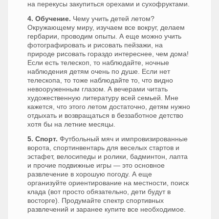
на перекусы закупиться орехами и сухофруктами.
4. Обучение.
Чему учить детей летом?
Окружающему миру, изучаем все вокруг, делаем
гербарии, проводим опыты. А еще можно учить
фотографировать и рисовать пейзажи, на
природе рисовать гораздо интереснее, чем дома!
Если есть телескоп, то наблюдайте, ночные
наблюдения детям очень по душе. Если нет
телескопа, то тоже наблюдайте то, что видно
невооруженным глазом. А вечерами читать
художественную литературу всей семьей. Мне
кажется, что этого летом достаточно, детям нужно
отдыхать и возвращаться в беззаботное детство
хотя бы на летние месяцы.
5. Спорт.
Футбольный мяч и импровизированные
ворота, спортинвентарь для веселых стартов и
эстафет, велосипеды и ролики, бадминтон, лапта
и прочие подвижные игры — это основное
развлечение в хорошую погоду. А еще
организуйте ориентирование на местности, поиск
клада (вот просто обязательно, дети будут в
восторге). Продумайте спектр спортивных
развлечений и заранее купите все необходимое.