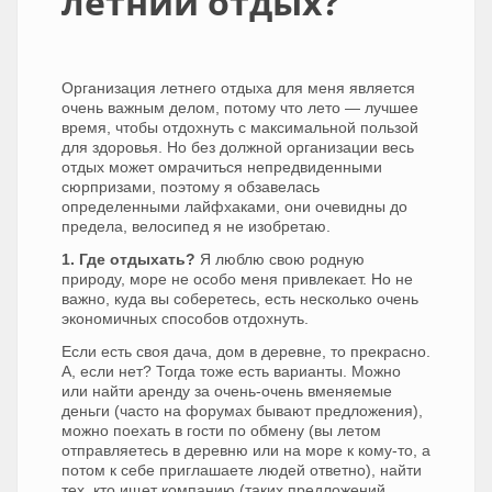
летний отдых?
Организация летнего отдыха для меня является
очень важным делом, потому что лето — лучшее
время, чтобы отдохнуть с максимальной пользой
для здоровья. Но без должной организации весь
отдых может омрачиться непредвиденными
сюрпризами, поэтому я обзавелась
определенными лайфхаками, они очевидны до
предела, велосипед я не изобретаю.
1. Где отдыхать?
Я люблю свою родную
природу, море не особо меня привлекает. Но не
важно, куда вы соберетесь, есть несколько очень
экономичных способов отдохнуть.
Если есть своя дача, дом в деревне, то прекрасно.
А, если нет? Тогда тоже есть варианты. Можно
или найти аренду за очень-очень вменяемые
деньги (часто на форумах бывают предложения),
можно поехать в гости по обмену (вы летом
отправляетесь в деревню или на море к кому-то, а
потом к себе приглашаете людей ответно), найти
тех, кто ищет компанию (таких предложений