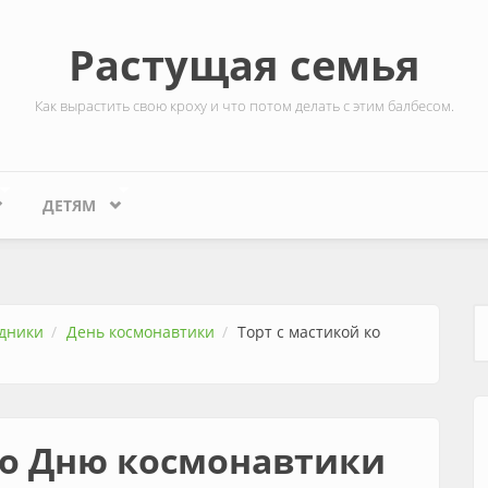
Растущая семья
Как вырастить свою кроху и что потом делать с этим балбесом.
ДЕТЯМ
дники
День космонавтики
Торт с мастикой ко
Ф
ко Дню космонавтики