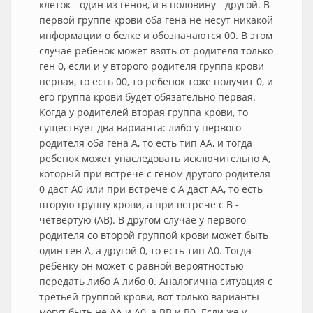
клеток - один из генов, и в половину - другой. В
первой группе крови оба гена не несут никакой
информации о белке и обозначаются 00. В этом
случае ребенок может взять от родителя только
ген 0, если и у второго родителя группа крови
первая, то есть 00, то ребенок тоже получит 0, и
его группа крови будет обязательно первая.
Когда у родителей вторая группа крови, то
существует два варианта: либо у первого
родителя оба гена А, то есть тип АА, и тогда
ребенок может унаследовать исключительно А,
который при встрече с геном другого родителя
0 даст А0 или при встрече с А даст АА, то есть
вторую группу крови, а при встрече с В -
четвертую (АВ). В другом случае у первого
родителя со второй группой крови может быть
один ген А, а другой 0, то есть тип А0. Тогда
ребенку он может с равной вероятностью
передать либо А либо 0. Аналогична ситуация с
третьей группой крови, вот только варианты
могут быть не АА и А0, а ВВ и В0. Если же у