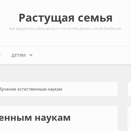
Растущая семья
Как вырастить свою кроху и что потом делать с этим балбесом.
ДЕТЯМ
бучение естественным наукам
Ф
венным наукам