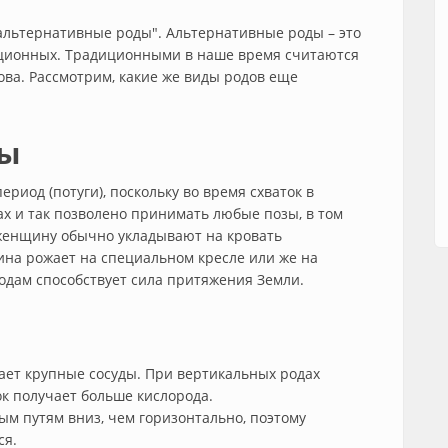
альтернативные роды". Альтернативные роды – это
иционных. Традиционными в наше время считаются
ова. Рассмотрим, какие же виды родов еще
ды
риод (потуги), поскольку во время схваток в
 и так позволено принимать любые позы, в том
 женщину обычно укладывают на кровать
на рожает на специальном кресле или же на
одам способствует сила притяжения Земли.
ает крупные сосуды. При вертикальных родах
ок получает больше кислорода.
ым путям вниз, чем горизонтально, поэтому
ся.