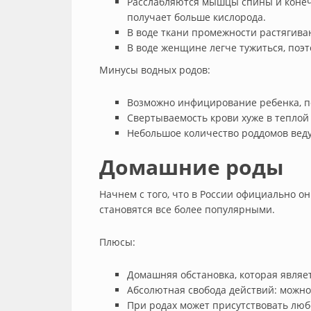
Расслабляются мышцы спины и конечн
получает больше кислорода.
В воде ткани промежности растягива
В воде женщине легче тужиться, поэт
Минусы водных родов:
Возможно инфицирование ребенка, по
Свертываемость крови хуже в теплой 
Небольшое количество роддомов веду
Домашние роды
Начнем с того, что в России официально о
становятся все более популярными.
Плюсы:
Домашняя обстановка, которая являе
Абсолютная свобода действий: можно х
При родах может присутствовать люб