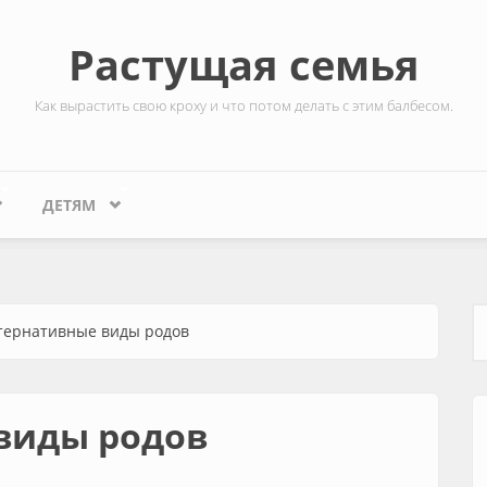
Растущая семья
Как вырастить свою кроху и что потом делать с этим балбесом.
ДЕТЯМ
тернативные виды родов
Ф
виды родов