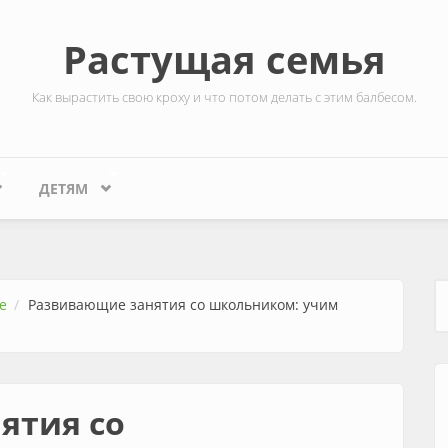
Растущая семья
Как вырастить свою кроху и что потом делать с этим балбесом.
ДЕТЯМ
е
Развивающие занятия со школьником: учим
Ф
ятия со