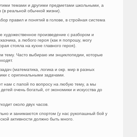
угими темами и другими предметами школьными, а
ы (в реальной обычной жизни).
бор правил и понятий в голове, в стройная система
ое художественное произведение с разбором и
казчика, а любого героя (как я попрошу, могу
орая стояла на кухне главного героя).
аем тему. Часто выбираю им энциклопедии, которые
оходят.
адач (математика, логика и окр. мир в разных
ники с оригинальными задачами.
т нам с папой по вопросу на любую тему, а мы
детей очень богатый, от экономики и искусства до
ходит около двух часов.
ельно и занимаются спортом (у нас рукопашный бой у
еской активности должно быть много.