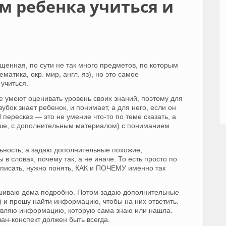
м ребенка учиться и
енная, по сути не так много предметов, по которым
матика, окр. мир, англ. яз), но это самое
учиться.
е умеют оценивать уровень своих знаний, поэтому для
зубок знает ребенок, и понимает, а для него, если он
 пересказ — это не умение что-то по теме сказать, а
чше, с дополнительным материалом) с пониманием
ьность, а задаю дополнительные похожие,
в словах, почему так, а не иначе. То есть просто по
аписать, нужно понять, КАК и ПОЧЕМУ именно так
ашиваю дома подробно. Потом задаю дополнительные
 и прошу найти информацию, чтобы на них ответить.
авляю информацию, которую сама знаю или нашла.
ан-конспект должен быть всегда.