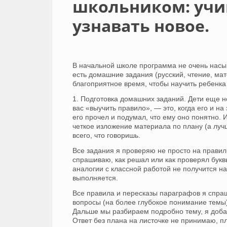
школьником: учи
узнавать новое.
В начальной школе программа не очень насыщ
есть домашние задания (русский, чтение, мате
благоприятное время, чтобы научить ребенка 
1. Подготовка домашних заданий. Дети еще н
вас «выучить правило», — это, когда его и на 
его прочел и подумал, что ему оно понятно. И
четкое изложение материала по плану (а лу
всего, что говоришь.
Все задания я проверяю не просто на правил
спрашиваю, как решал или как проверял буквы 
аналогии с классной работой не получится н
выполняется.
Все правила и пересказы параграфов я спр
вопросы (на более глубокое понимание темы)
Дальше мы разбираем подробно тему, я доб
Ответ без плана на листочке не принимаю, пл