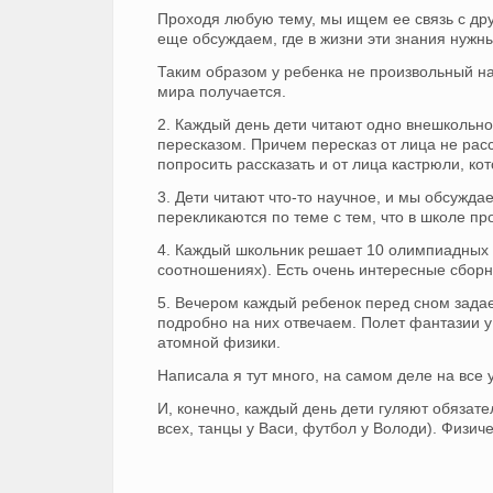
Проходя любую тему, мы ищем ее связь с др
еще обсуждаем, где в жизни эти знания нужн
Таким образом у ребенка не произвольный на
мира получается.
2. Каждый день дети читают одно внешкольн
пересказом. Причем пересказ от лица не расс
попросить рассказать и от лица кастрюли, кот
3. Дети читают что-то научное, и мы обсужд
перекликаются по теме с тем, что в школе пр
4. Каждый школьник решает 10 олимпиадных з
соотношениях). Есть очень интересные сбор
5. Вечером каждый ребенок перед сном задае
подробно на них отвечаем. Полет фантазии у 
атомной физики.
Написала я тут много, на самом деле на все у
И, конечно, каждый день дети гуляют обязат
всех, танцы у Васи, футбол у Володи). Физич