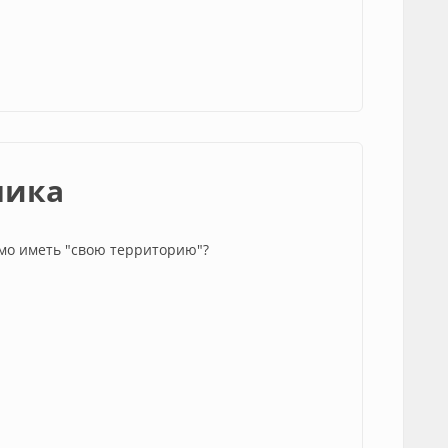
ника
мо иметь "свою территорию"?