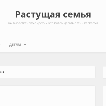
Растущая семья
Как вырастить свою кроху и что потом делать с этим балбесом.
ДЕТЯМ
гия
Ф