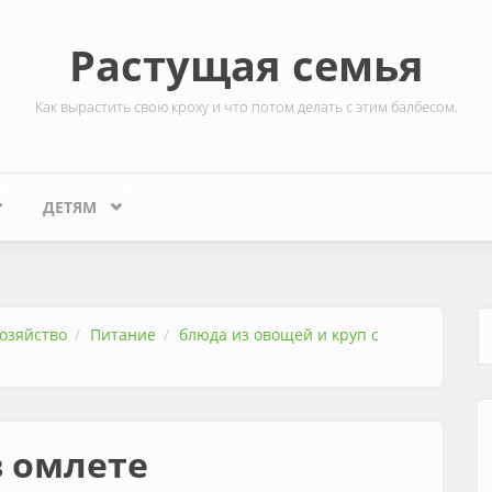
Растущая семья
Как вырастить свою кроху и что потом делать с этим балбесом.
ДЕТЯМ
озяйство
Питание
блюда из овощей и круп с
Ф
в омлете