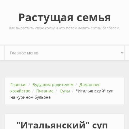
Перейти к основному содержанию
Растущая семья
Как вырастить свою кроху и что потом делать с этим балбесом.
Главная
Будущим родителям
Домашнее
хозяйство
Питание
Супы
"Итальянский" суп
на курином бульоне
"Итальянский" суп