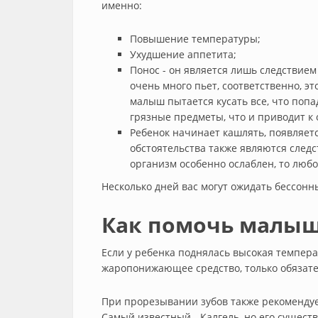
именно:
Повышение температуры;
Ухудшение аппетита;
Понос - он является лишь следствием т
очень много пьет, соответственно, эт
малыш пытается кусать все, что попада
грязные предметы, что и приводит к
Ребенок начинает кашлять, появляетс
обстоятельства также являются следс
организм особенно ослаблен, то любой
Несколько дней вас могут ожидать бессонны
Как помочь малы
Если у ребенка поднялась высокая температ
жаропонижающее средство, только обязате
При прорезывании зубов также рекоменду
Самый известный - Калгель, но его сущест