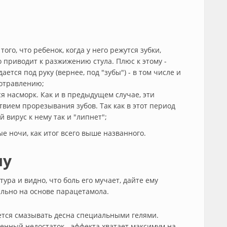
ого, что ребенок, когда у него режутся зубки,
о приводит к разжижению стула. Плюс к этому -
ется под руку (вернее, под "зубы") - в том числе и
 отравлению;
я насморк. Как и в предыдущем случае, эти
твием прорезывания зубов. Так как в этот период
 вирус к нему так и "липнет";
е ночи, как итог всего выше названного.
шу
ура и видно, что боль его мучает, дайте ему
льно на основе парацетамола.
ется смазывать десна специальными гелями.
венный недостаток - эффекта хватает максимум на