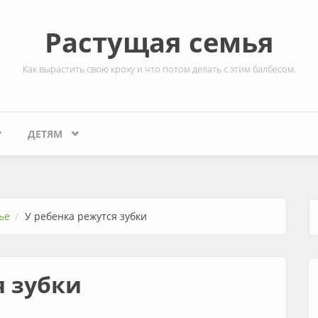
Растущая семья
Как вырастить свою кроху и что потом делать с этим балбесом.
ДЕТЯМ
ье
У ребенка режутся зубки
Ф
я зубки