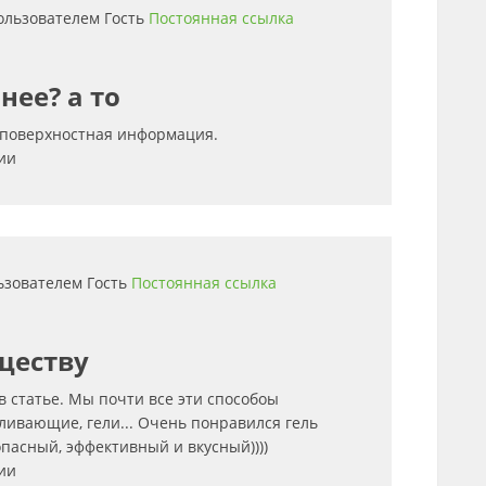
пользователем
Гость
Постоянная ссылка
нее? а то
о поверхностная информация.
ии
льзователем
Гость
Постоянная ссылка
уществу
в статье. Мы почти все эти способоы
ливающие, гели... Очень понравился гель
опасный, эффективный и вкусный))))
ии