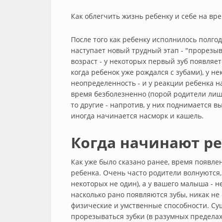
Как облегчить жизнь ребенку и себе на вр
После того как ребенку исполнилось полго
наступает новый трудный этап - "прорезыва
возраст - у некоторых первый зуб появляет
когда ребенок уже рождался с зубами), у не
неопределенность - и у реакции ребенка н
время безболезненно (порой родители лишь
то другие - напротив, у них поднимается в
иногда начинается насморк и кашель.
Когда начинают ре
Как уже было сказано ранее, время появле
ребенка. Очень часто родители волнуются, 
некоторых не один), а у вашего малыша - не
насколько рано появляются зубы, никак не 
физические и умственные способности. Сущ
прорезываться зубки (в разумных пределах, 