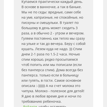
Купаемся практически каждый день.
В основе в ванночке, а так в баньке.
Мы не по седы: вредные, сами себе
на уме, капризные, не спокойные, но
пискуны и смешульки. В туалет по
большому в день может сходить 3
раза, а в обычно 2 - утром и вечером.
Гуляем постоянно, как тепло мы сразу
на ульке и так до вечера. Беру с собой
кушать. Лезем куда не надо. ))) Спим
днем 2-1 раза по 1.5-2 часа. Ночью
спим хорошо, редко просыпаемся
чтоб попить или мы пописали (если
без панперса спим). Дома всегда без
панперса. только если в больницу
или гулять, в гости. Самое основное
описала :-))))))) А на счет молока это
чипуха. Молоко - полезное для детей!
Я даю в любое время дня и ночи по
требованию ребеночка.
Войдите
, чтобы оставлять