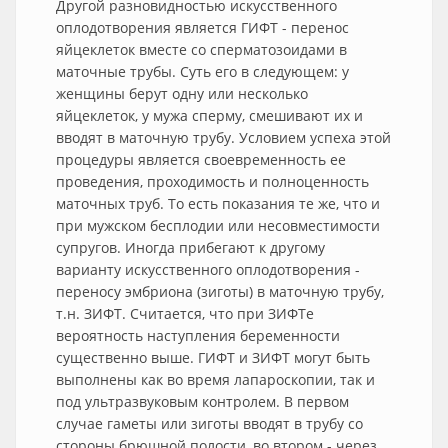
Другой разновидностью искусственного
оплодотворения является ГИФТ - перенос
яйцеклеток вместе со сперматозоидами в
маточные трубы. Суть его в следующем: у
женщины берут одну или несколько
яйцеклеток, у мужа сперму, смешивают их и
вводят в маточную трубу. Условием успеха этой
процедуры является своевременность ее
проведения, проходимость и полноценность
маточных труб. То есть показания те же, что и
при мужском бесплодии или несовместимости
супругов. Иногда прибегают к другому
варианту искусственного оплодотворения -
переносу эмбриона (зиготы) в маточную трубу,
т.н. ЗИФТ. Считается, что при ЗИФТе
вероятность наступления беременности
существенно выше. ГИФТ и ЗИФТ могут быть
выполнены как во время лапароскопии, так и
под ультразвуковым контролем. В первом
случае гаметы или зиготы вводят в трубу со
стороны брюшной полости, во втором - через