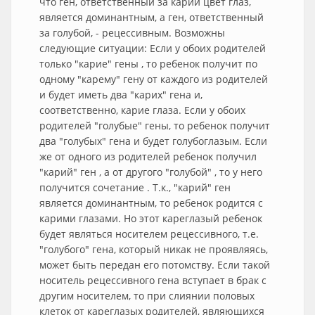
что ген, ответственный за карий цвет глаз,
является доминантным, а ген, ответственный
за голубой, - рецессивным. Возможны
следующие ситуации: Если у обоих родителей
только "карие" гены , то ребенок получит по
одному "карему" гену от каждого из родителей
и будет иметь два "карих" гена и,
соответственно, карие глаза. Если у обоих
родителей "голубые" гены, то ребенок получит
два "голубых" гена и будет голубоглазым. Если
же от одного из родителей ребенок получил
"карий" ген , а от другого "голубой" , то у него
получится сочетание . Т.к., "карий" ген
является доминантным, то ребенок родится с
карими глазами. Но этот кареглазый ребенок
будет являться носителем рецессивного, т.е.
"голубого" гена, который никак не проявляясь,
может быть передан его потомству. Если такой
носитель рецессивного гена вступает в брак с
другим носителем, то при слиянии половых
клеток от кареглазых родителей, являющихся