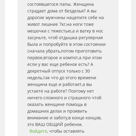
состоявшегося папы. Женщина
страдает дома от безделья? А вы
дорогие мужчины нацепите себе на
живот лишние 7кг,на ноги тоже
мешочки с тяжестью,а и ватку в нос
засуньте, чтоб отдышка регулярная
была и попробуйте в этом состоянии
сначала убрать,потом приготовить
первое,второе и компот,а при этом
если у вас еще ребенок есть? А
декретный отпуск только с 30
недель,так что до этого времени
женщина еще и работает,а вы
устаете на работе? Поэтому нет
ничего сложного и страшного чтоб
оказать женщине помощь в
домашних делах и проявить
внимание и заботу,в конце концов,
это ВАШ ОБЩИЙ ребенок.
Войдите
, чтобы оставлять