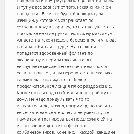
подробности внутриутробного развития плода.
И тут уж все зависит от того, какая книжка ей
попадется . Если это будет брошюрка для
женщин, у которых мозг работает по
сокращенному алгоритму, то вы наслушаетесь
про малюсенькие ручки - ножки, ну максимум
узнаете, на какой неделе беременности у плода
начинает биться сердце. Ну а если ей
попадется здоровенный фолиант по
акушерству и перинатологии, то вы
выслушаете множество непонятных слов, а
если не повезет, и вы перепутаете несколько
терминов, то вас ждет еще более
продолжительная лекция плюс раздражение.
Кроме школы надо найти для жены работу по
дому. Не надо придумывать что-то
изнурительное, можно, например, попросить
ее связать вам свитер,- если не умеет, пусть
научится, а тренироваться предложите ей на
изготовлении детских кофточек и
комбинезончиков. Конечно, к каждой женщине