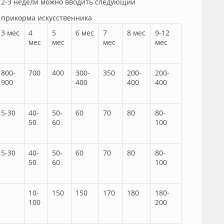
з 2-3 недели можно вводить следующий
 прикорма искусственника
3 мес
4
5
6 мес
7
8 мес
9-12
мес
мес
мес
мес
800-
700
400
300-
350
200-
200-
900
400
400
400
5-30
40-
50-
60
70
80
80-
50
60
100
5-30
40-
50-
60
70
80
80-
50
60
100
10-
150
150
170
180
180-
100
200