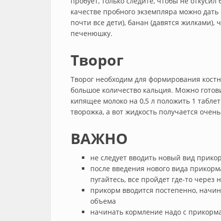
пробует, только следите, чтобы не откусил
качестве пробного экземпляра можно дать 
почти все дети), банан (давятся жилками), 
печенюшку.
Творог
Творог необходим для формирования костно
большое количество кальция. Можно готов
кипящее молоко на 0,5 л положить 1 табле
творожка, а вот жидкость получается очень
ВАЖНО
не следует вводить новый вид прикор
после введения нового вида прикорм
пугайтесь, все пройдет где-то через 
прикорм вводится постепенно, начина
объема
начинать кормление надо с прикорм