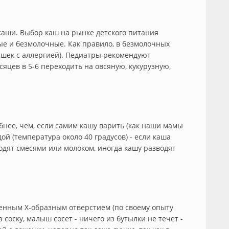
каши. Выбор каш на рынке детского питания
е и безмолочные. Как правило, в безмолочных
ишек с аллергией). Педиатры рекомендуют
сяцев в 5-6 переходить на овсяную, кукурузную,
нее, чем, если самим кашу варить (как наши мамы
ой (температура около 40 градусов) - если каша
дят смесями или молоком, иногда кашу разводят
ченным Х-образным отверстием (по своему опыту
з соску, малыш сосет - ничего из бутылки не течет -