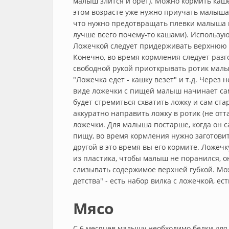
малыш злится и орет). Можно кормить кашей
этом возрасте уже нужно приучать малыша 
что нужно предотвращать плевки малыша к
лучше всего почему-то кашами). Использую
Ложечкой следует придерживать верхнюю гу
Конечно, во время кормления следует разг
свободной рукой приоткрывать ротик малыш
"Ложечка едет - кашку везет" и т.д. Через
виде ложечки с пищей малыш начинает сам
будет стремиться схватить ложку и сам стар
аккуратно направить ложку в ротик (не отта
ложечки. Для малыша постарше, когда он 
пищу, во время кормления нужно заготовить
другой в это время вы его кормите. Ложечк
из пластика, чтобы малыш не поранился, о
слизывать содержимое верхней губкой. М
детства" - есть набор вилка с ложечкой, ес
Мясо
С 6 месяцев малышу необходимо белки для 