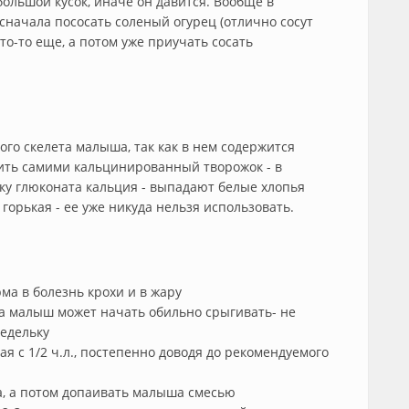
 большой кусок, иначе он давится. Вообще в
сначала пососать соленый огурец (отлично сосут
что-то еще, а потом уже приучать сосать
го скелета малыша, так как в нем содержится
ить самими кальцинированный творожок - в
тку глюконата кальция - выпадают белые хлопья
 горькая - ее уже никуда нельзя использовать.
ма в болезнь крохи и в жару
а малыш может начать обильно срыгивать- не
недельку
я с 1/2 ч.л., постепенно доводя до рекомендуемого
а, а потом допаивать малыша смесью