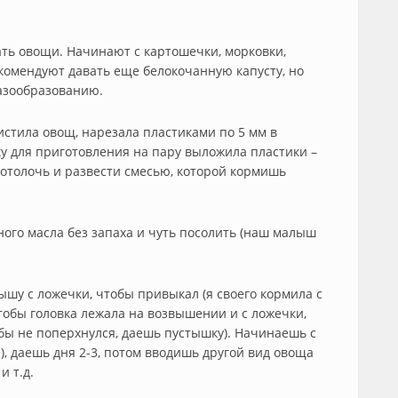
ать овощи. Начинают с картошечки, морковки,
комендуют давать еще белокочанную капусту, но
азообразованию.
стила овощ, нарезала пластиками по 5 мм в
ку для приготовления на пару выложила пластики –
 потолочь и развести смесью, которой кормишь
ного масла без запаха и чуть посолить (наш малыш
шу с ложечки, чтобы привыкал (я своего кормила с
 чтобы головка лежала на возвышении и с ложечки,
бы не поперхнулся, даешь пустышку). Начинаешь с
), даешь дня 2-3, потом вводишь другой вид овоща
и т.д.