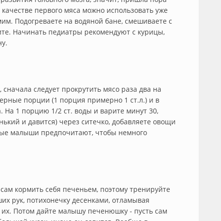
качестве первого мяса можно использовать уже
им. Подогреваете на водяной бане, смешиваете с
ите. Начинать педиатры рекомендуют с курицы,
ну.
 сначала следует прокрутить мясо раза два на
рные порции (1 порция примерно 1 ст.л.) и в
 На 1 порцию 1/2 ст. воды и варите минут 30,
ький и давится) через ситечко, добавляете овощи
орые малыши предпочитают, чтобы немного
 сам кормить себя печеньем, поэтому тренируйте
ших рук, потихонечку десенками, отламывая
ь их. Потом дайте малышу печенюшку - пусть сам