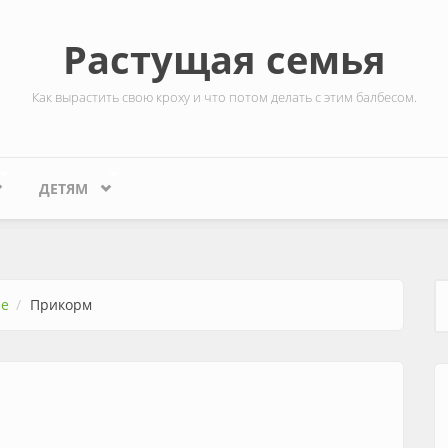
Растущая семья
Как вырастить свою кроху и что потом делать с этим балбесом.
ДЕТЯМ
ие
Прикорм
Ф