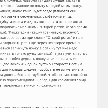
 с ложечки, наверно так даже лучше, так как в
к ложке. Главное по опыту молодой мамы скажу,
ашей, иначе каша будет везде (плюются они
тся разные слюнявчики, салфеточки и т.д.
бку малыша и ждать, пока он это все проглотит.
оваривать с малышом - "Открой ротик" (в это время
а), "Кашку едим - кашку гречневую, вкусную",
 некоторое время при словах "Открой ротик" и при
 открывать рот. Еще через некоторое время он
аться запихнуть ложку в рот - ну тут уже надо
лкивать только ручку малыша) - пусть учится есть с
сам способен держать ложку и зачерпывать ею
 две ложечки - одной пусть он старается есть, а
у для малыша следует подобрать не из металла, а
на должна быть не глубокой, чтобы он мог спокойно
ожно порекомендовать наборы для кормления "Мир
ть тарелочки с вилкой и ложечкой и т.п.
развития головного мозга, значит, пришла пора