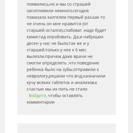
появились,но и мы со страшей
засопливили немного,сегодня
помазала калгелем первый раз,как то
не очень он мне нравится (от
старшей остался),слабоват ,надо будет
камистад опробовать. Да,и набухших
десен у нас не было,так же и у
старшей,только у нее к 6 мес
вылезли,причем даже врачи не
смогли определить ,что поведение
ребенка было на зубы,отправили к
неврологу,решили что вчд,назначили
кучу всяких таблеток и анализов,к
счастью мы их пить не стали
Войдите
, чтобы оставлять
комментарии