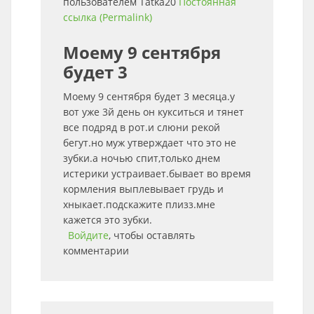
пользователем
Tatka20
Постоянная
ссылка (Permalink)
Моему 9 сентября
будет 3
Моему 9 сентября будет 3 месяца.у
вот уже 3й день он кукситься и тянет
все подряд в рот.и слюни рекой
бегут.но муж утверждает что это не
зубки.а ночью спит,только днем
истерики устраивает.бывает во время
кормления выплевывает грудь и
хныкает.подскажите плизз.мне
кажется это зубки.
Войдите
, чтобы оставлять
комментарии