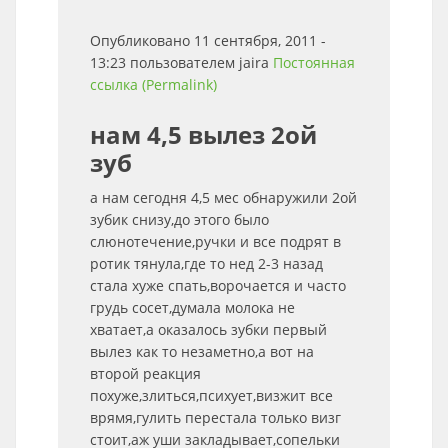
Опубликовано 11 сентября, 2011 -
13:23 пользователем
jaira
Постоянная
ссылка (Permalink)
нам 4,5 вылез 2ой
зуб
а нам сегодня 4,5 мес обнаружили 2ой
зубик снизу,до этого было
слюнотечение,ручки и все подрят в
ротик тянула,где то нед 2-3 назад
стала хуже спать,ворочается и часто
грудь сосет,думала молока не
хватает,а оказалось зубки первый
вылез как то незаметно,а вот на
второй реакция
похуже,злиться,психует,визжит все
врямя,гулить перестала только визг
стоит,аж уши закладывает,сопельки