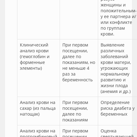
женщины и
положительным-
у ее партнера и/
или конфликте
по группам
крови.
Клинический
При первом
Выявление
анализ крови
посещении,
различных
(гемоглобин и
далее по
заболеваний
форменные
показаниям, но
крови матери,
элементы)
не меньше 4
угрожающих
раз за
нормальному
беременность
развитию и
жизни плода
(анемия и др.)
Анализ крови на
При первом
Определение
сахар (из пальца
посещении,
риска диабета у
натощак)
далее по
беременных
показаниям
Анализ крови на
При первом
Оценка
протромбиновый
посещении,
свертывающей