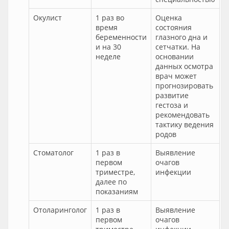
Окулист
1 раз во
Оценка
время
состояния
беременности
глазного дна и
и на 30
сетчатки. На
неделе
основании
данных осмотра
врач может
прогнозировать
развитие
гестоза и
рекомендовать
тактику ведения
родов
Стоматолог
1 раз в
Выявление
первом
очагов
триместре,
инфекции
далее по
показаниям
Отоларинголог
1 раз в
Выявление
первом
очагов