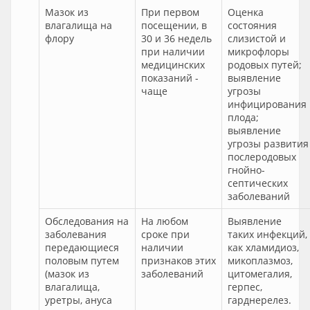
Мазок из
При первом
Оценка
влагалища на
посещении, в
состояния
флору
30 и 36 недель
слизистой и
при наличии
микрофлоры
медицинских
родовых путей;
показаний -
выявление
чаще
угрозы
инфицирования
плода;
выявление
угрозы развития
послеродовых
гнойно-
септических
заболеваний
Обследования на
На любом
Выявление
заболевания
сроке при
таких инфекций,
передающиеся
наличии
как хламидиоз,
половым путем
признаков этих
микоплазмоз,
(мазок из
заболеваний
цитомегалия,
влагалища,
герпес,
уретры, ануса
гарднерелез.