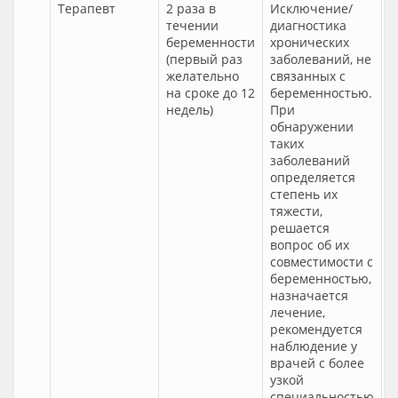
Терапевт
2 раза в
Исключение/
течении
диагностика
беременности
хронических
(первый раз
заболеваний, не
желательно
связанных с
на сроке до 12
беременностью.
недель)
При
обнаружении
таких
заболеваний
определяется
степень их
тяжести,
решается
вопрос об их
совместимости с
беременностью,
назначается
лечение,
рекомендуется
наблюдение у
врачей с более
узкой
специальностью