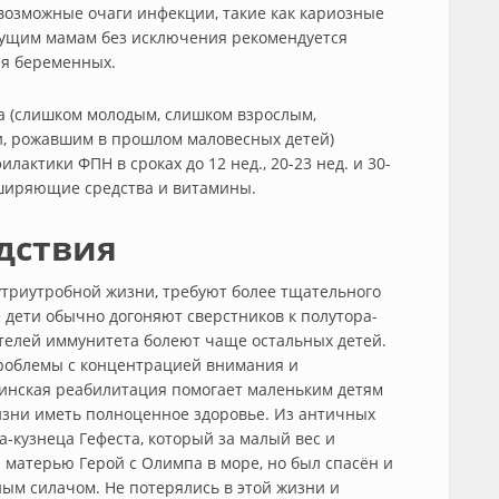
возможные очаги инфекции, такие как кариозные
дущим мамам без исключения рекомендуется
я беременных.
а (слишком молодым, слишком взрослым,
, рожавшим в прошлом маловесных детей)
актики ФПН в сроках до 12 нед., 20-23 нед. и 30-
асширяющие средства и витамины.
дствия
утриутробной жизни, требуют более тщательного
е дети обычно догоняют сверстников к полутора-
ателей иммунитета болеют чаще остальных детей.
 проблемы с концентрацией внимания и
инская реабилитация помогает маленьким детям
жизни иметь полноценное здоровье. Из античных
-кузнеца Гефеста, который за малый вес и
матерью Герой с Олимпа в море, но был спасён и
ым силачом. Не потерялись в этой жизни и