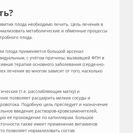
ть?
вития плода необходимо лечить. Цель лечения в
нормализовать метаболические и обменные процессы
тробного плода.
ии плода применяется большой арсенал
видуальным, с учётом причины, вызвавшей ФПН в
тивная терапия основного заболевания (сердечно-
пех лечения во многом зависит от того, насколько
ические (т.е. расслабляющие матку) и
ние позволяет расширить мелкие сосуды и
ровотока. Подобную цель преследует и назначение
льное введение растворов-кровезаменителей,
их её прохождение по капиллярам. Большое
аточности также имеет применение витаминов
что позволяет нормализовать состав