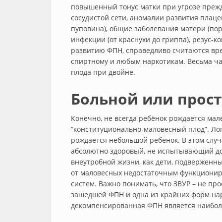
повышенный тонус матки при угрозе прежд
сосудистой сети, аномалии развития плац
пуповина), общие заболевания матери (пор
инфекции (от краснухи до гриппа), резус-
развитию ФПН, справедливо считаются вре
спиртному и любым наркотикам. Весьма ча
плода при двойне.
Больной или прос
Конечно, не всегда ребёнок рождается ма
“конституционально-маловесный плод”. Лог
рождается небольшой ребёнок. В этом случ
абсолютно здоровый, не испытывающий до
внеутробной жизни, как дети, подверженн
от маловесных недостаточным функционир
систем. Важно понимать, что ЗВУР – не пр
зашедшей ФПН и одна из крайних форм нар
декомпенсированная ФПН является наибол