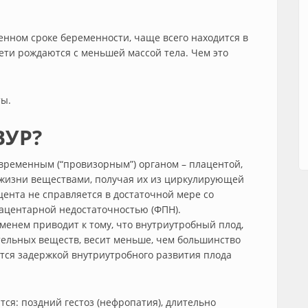
енном сроке беременности, чаще всего находится в
дети рождаются с меньшей массой тела. Чем это
ты.
ВУР?
временным (“провизорным”) органом – плацентой,
 жизни веществами, получая их из циркулирующей
цента не справляется в достаточной мере со
ацентарной недостаточностью (ФПН).
менем приводит к тому, что внутриутробный плод,
тельных веществ, весит меньше, чем большинство
ется задержкой внутриутробного развития плода
ся: поздний гестоз (нефропатия), длительно