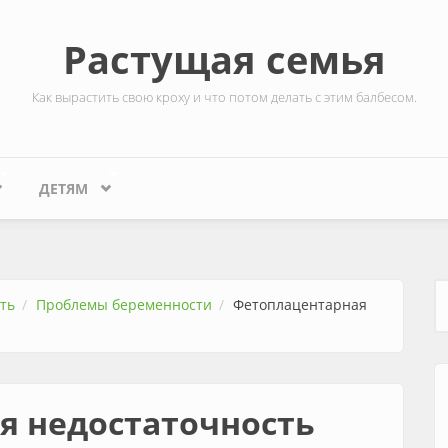
Растущая семья
Как вырастить свою кроху и что потом делать с этим балбесом.
ДЕТЯМ
ть
Проблемы беременности
Фетоплацентарная
Ф
я недостаточность