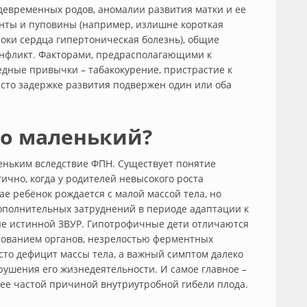
евременных родов, аномалии развития матки и ее
енты и пуповины (например, излишне короткая
оки сердца гипертоническая болезнь), общие
конфликт. Факторами, предрасполагающими к
дные привычки – табакокурение, пристрастие к
сто задержке развития подвержен один или оба
то маленький?
леньким вследствие ФПН. Существует понятие
ично, когда у родителей невысокого роста
ае ребёнок рождается с малой массой тела, но
полнительных затруднений в периоде адаптации к
ые истинной ЗВУР. Гипотрофичные дети отличаются
ованием органов, незрелостью ферментных
осто дефицит массы тела, а важный симптом далеко
ушения его жизнедеятельности. И самое главное –
ее частой причиной внутриутробной гибели плода.