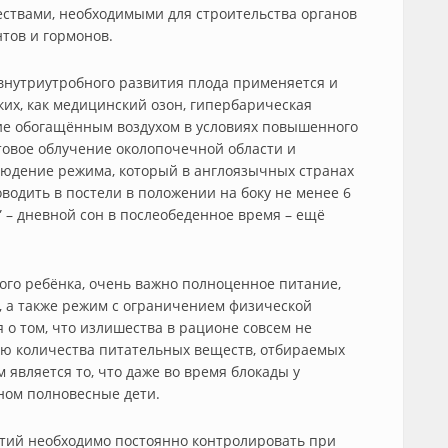
ствами, необходимыми для строительства органов
нтов и гормонов.
внутриутробного развития плода применяется и
их, как медицинский озон, гипербарическая
ие обогащённым воздухом в условиях повышенного
товое облучение околопочечной области и
людение режима, который в англоязычных странах
оводить в постели в положении на боку не менее 6
” – дневной сон в послеобеденное время – ещё
го ребёнка, очень важно полноценное питание,
 а также режим с ограничением физической
я о том, что излишества в рационе совсем не
ю количества питательных веществ, отбираемых
 является то, что даже во время блокады у
ном полновесные дети.
тий необходимо постоянно контролировать при