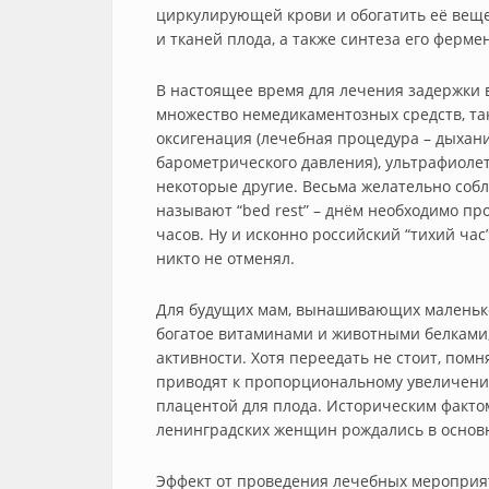
циркулирующей крови и обогатить её веще
и тканей плода, а также синтеза его ферме
В настоящее время для лечения задержки 
множество немедикаментозных средств, так
оксигенация (лечебная процедура – дыхан
барометрического давления), ультрафиоле
некоторые другие. Весьма желательно соб
называют “bed rest” – днём необходимо пр
часов. Ну и исконно российский “тихий час
никто не отменял.
Для будущих мам, вынашивающих маленько
богатое витаминами и животными белками,
активности. Хотя переедать не стоит, помн
приводят к пропорциональному увеличени
плацентой для плода. Историческим фактом
ленинградских женщин рождались в основ
Эффект от проведения лечебных мероприя