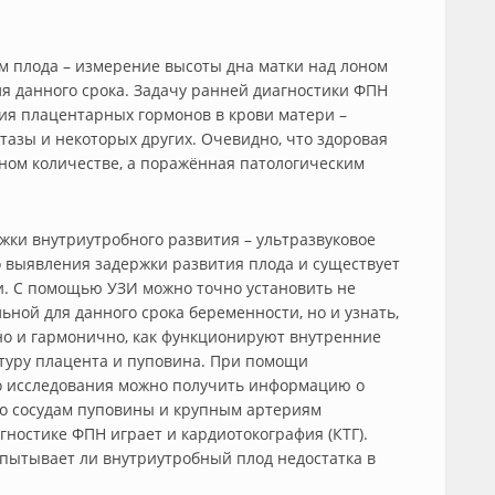
ом плода – измерение высоты дна матки над лоном
ля данного срока. Задачу ранней диагностики ФПН
ия плацентарных гормонов в крови матери –
тазы и некоторых других. Очевидно, что здоровая
ном количестве, а поражённая патологическим
жки внутриутробного развития – ультразвуковое
 выявления задержки развития плода и существует
ли. С помощью УЗИ можно точно установить не
ьной для данного срока беременности, но и узнать,
но и гармонично, как функционируют внутренние
туру плацента и пуповина. При помощи
о исследования можно получить информацию о
по сосудам пуповины и крупным артериям
гностике ФПН играет и кардиотокография (КТГ).
испытывает ли внутриутробный плод недостатка в