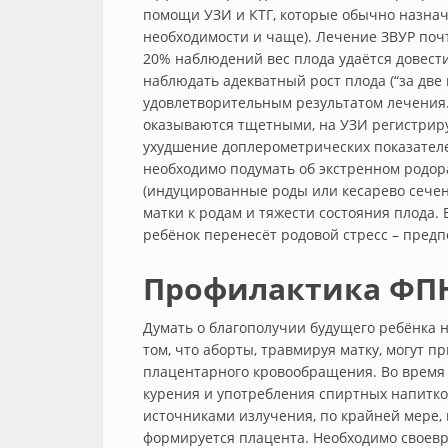
помощи УЗИ и КТГ, которые обычно назнач
необходимости и чаще). Лечение ЗВУР почт
20% наблюдений вес плода удаётся довести
наблюдать адекватный рост плода (“за две 
удовлетворительным результатом лечения. 
оказываются тщетными, на УЗИ регистриру
ухудшение доплерометрических показателей
необходимо подумать об экстренном родо
(индуцированные роды или кесарево сечен
матки к родам и тяжести состояния плода. 
ребёнок перенесёт родовой стресс – предп
Профилактика ФП
Думать о благополучии будущего ребёнка 
том, что аборты, травмируя матку, могут 
плацентарного кровообращения. Во время
курения и употребления спиртных напитко
источниками излучения, по крайней мере, 
формируется плацента. Необходимо своевр