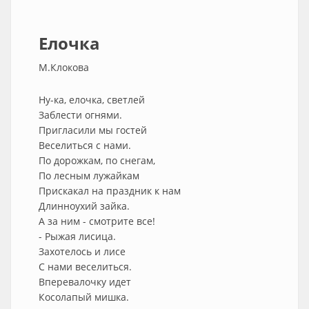
Елочка
М.Клокова
Ну-ка, елочка, светлей
Заблести огнями.
Пригласили мы гостей
Веселиться с нами.
По дорожкам, по снегам,
По лесным лужайкам
Прискакал на праздник к нам
Длинноухий зайка.
А за ним - смотрите все!
- Рыжая лисица.
Захотелось и лисе
С нами веселиться.
Вперевалочку идет
Косолапый мишка.