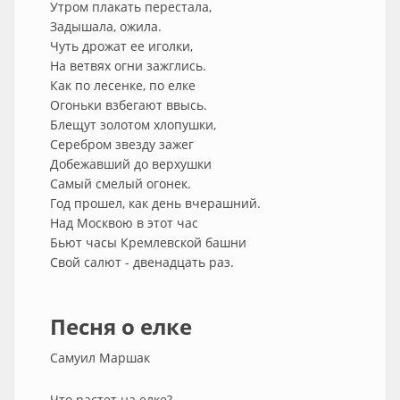
Утром плакать перестала,
Задышала, ожила.
Чуть дрожат ее иголки,
На ветвях огни зажглись.
Как по лесенке, по елке
Огоньки взбегают ввысь.
Блещут золотом хлопушки,
Серебром звезду зажег
Добежавший до верхушки
Самый смелый огонек.
Год прошел, как день вчерашний.
Над Москвою в этот час
Бьют часы Кремлевской башни
Свой салют - двенадцать раз.
Песня о елке
Самуил Маршак
Что растет на елке?