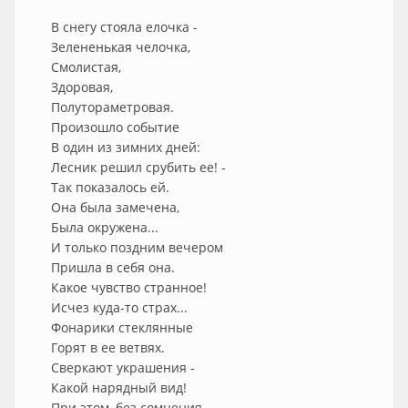
В снегу стояла елочка -
Зелененькая челочка,
Смолистая,
Здоровая,
Полутораметровая.
Произошло событие
В один из зимних дней:
Лесник решил срубить ее! -
Так показалось ей.
Она была замечена,
Была окружена...
И только поздним вечером
Пришла в себя она.
Какое чувство странное!
Исчез куда-то страх...
Фонарики стеклянные
Горят в ее ветвях.
Сверкают украшения -
Какой нарядный вид!
При этом, без сомнения,