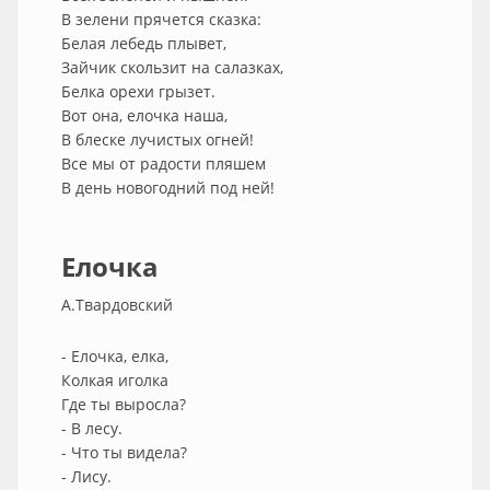
В зелени прячется сказка:
Белая лебедь плывет,
Зайчик скользит на салазках,
Белка орехи грызет.
Вот она, елочка наша,
В блеске лучистых огней!
Все мы от радости пляшем
В день новогодний под ней!
Елочка
А.Твардовский
- Елочка, елка,
Колкая иголка
Где ты выросла?
- В лесу.
- Что ты видела?
- Лису.