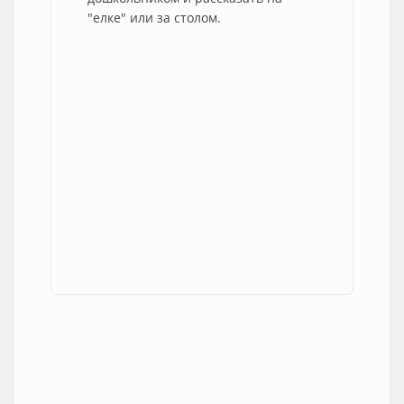
"елке" или за столом.