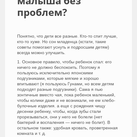
малыша без
проблем?
Понятно, что дети все разные. Кто-то спит лучше,
кто-то хуже. Но сон младенца (кстати, такие
советы помогают уснуть и подросшим детям)
всегда можно улучшить.
1. Основное правило, чтобы ребенок спал: его
ничего не должно беспокоить. Поэтому я
пользуюсь исключительно японскими
подгузниками, которые мягкие и хорошо
впитывают (я пользуюсь Гунами, но всем детям
подходят разные подгузники). Сама я пью
зонтичные вместо чая, пока ребенок маленький,
чтобы колики даже и не возникали, не ем хлебо-
булочные изделия. а еще с рождения чищу
десенки ребенку, чтобы, когда зубы стали
прорезываться, они у него не болели (нет
бактерий и воспаления — ничего не болит). В
остальном также: удобная кровать, проветренная
комната и т. д.