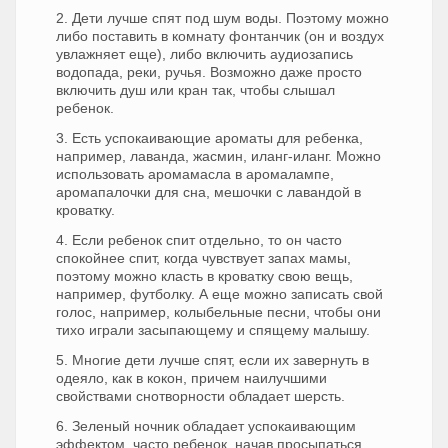
2. Дети лучше спят под шум воды. Поэтому можно
либо поставить в комнату фонтанчик (он и воздух
увлажняет еще), либо включить аудиозапись
водопада, реки, ручья. Возможно даже просто
включить душ или кран так, чтобы слышал
ребенок.
3. Есть успокаивающие ароматы для ребенка,
например, лаванда, жасмин, иланг-иланг. Можно
использовать аромамасла в аромалампе,
аромапалочки для сна, мешочки с лавандой в
кроватку.
4. Если ребенок спит отдельно, то он часто
спокойнее спит, когда чувствует запах мамы,
поэтому можно класть в кроватку свою вещь,
например, футболку. А еще можно записать свой
голос, например, колыбельные песни, чтобы они
тихо играли засыпающему и спящему малышу.
5. Многие дети лучше спят, если их завернуть в
одеяло, как в кокон, причем наилучшими
свойствами снотворности обладает шерсть.
6. Зеленый ночник обладает успокаивающим
эффектом, часто ребенок, начав просыпаться,