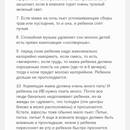
засыпает, если в комнате горит очень тусклый
зеленый свет.
7. Если мама на ночь пьет успокаивающие сборы
трав или пустырник, то и она, и ребенок спят
лучше.
8. Спокойная музыка удлиняет сон многих детей.
есть прямо композиции «снотворные».
9. перед сном ребенка надо максимально
калорийно накормить. если смесь, то есть
«вечерняя», если грудь, то мама ребенка должна
хорошенько поесть на ужин (где-то в 6 вечера),
тогда к ночи придет молоко калорийное. Ребенок
дольше не проголодается.
10. Кормящая мама должна очень много пить! И
ребенка на ИВ нужно поить много. Почти все
люди банально недопаивают ребенка, из-за
жажды он «думает», что голоден (эти центры
близко в мозге расположены) и просыпается.
Кстати, взрослы тоже обычно мало пьют. Питье,
питье, питье! А еще в комнате воздух должен быть
влажным и прохладным, иначе у ребенка
пересохнет во рту и ребенок быстро проснется.