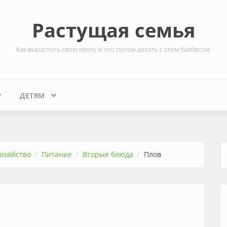
Растущая семья
Как вырастить свою кроху и что потом делать с этим балбесом.
ДЕТЯМ
озяйство
Питание
Вторые блюда
Плов
Ф