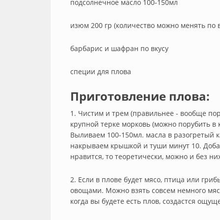
подсолнечное масло 100-150мл
изюм 200 гр (количество можно менять по в
барбарис и шафран по вкусу
специи для плова
Приготовление плова:
1. Чистим и трем (правильнее - вообще пор
крупной терке морковь (можно порубить в 
Выливаем 100-150мл. масла в разогретый ка
накрываем крышкой и туши минут 10. Доба
нравится, то теоретически, можно и без ни
2. Если в плове будет мясо, птица или гри
овощами. Можно взять совсем немного мяса
когда вы будете есть плов, создастся ощущ