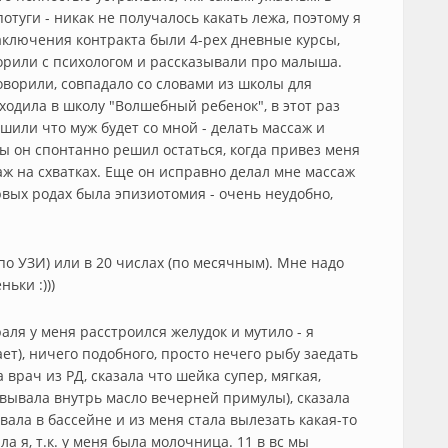
отуги - никак не получалось какать лежа, поэтому я
аключения контракта были 4-рех дневные курсы,
орили с психологом и рассказывали про малыша.
оворили, совпадало со словами из школы для
ходила в школу "Волшебный ребенок", в этот раз
шили что муж будет со мной - делать массаж и
ы он спонтанно решил остаться, когда привез меня
аж на схватках. Еще он исправно делал мне массаж
рвых родах была эпизиотомия - очень неудобно,
по УЗИ) или в 20 числах (по месячным). Мне надо
ьки :)))
раля у меня расстроился желудок и мутило - я
ет), ничего подобного, просто нечего рыбу заедать
 врач из РД, сказала что шейка супер, мягкая,
совывала внутрь масло вечерней примулы), сказала
авала в бассейне и из меня стала вылезать какая-то
ла я, т.к. у меня была молочница. 11 в вс мы