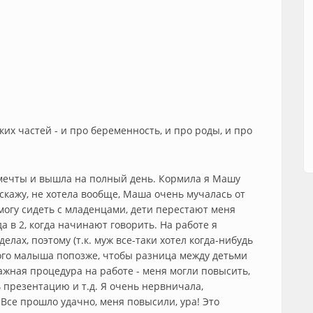
ких частей - и про беременность, и про роды, и про
й мечты и вышла на полный день. Кормила я Машу
о скажу, не хотела вообще, Маша очень мучалась от
е могу сидеть с младенцами, дети перестают меня
 в 2, когда начинают говорить. На работе я
елах, поэтому (т.к. муж все-таки хотел когда-нибудь
рого малыша попозже, чтобы разница между детьми
важная процедура на работе - меня могли повысить,
ь презентацию и т.д. Я очень нервничала,
. Все прошло удачно, меня повысили, ура! Это