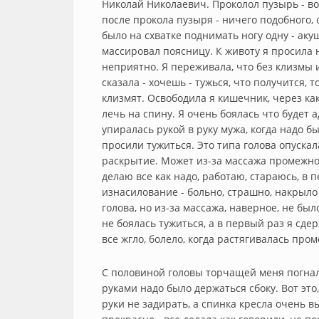
Николай Николаевич. Проколол пузырь - в
после прокола пузыря - ничего подобного, 
было на схватке поднимать ногу одну - аку
массировал поясницу. К животу я просила н
неприятно. Я переживала, что без клизмы и
сказала - хочешь - тужься, что получится, 
клизмят. Освободила я кишечник, через ка
лечь на спину. Я очень боялась что будет а
упиралась рукой в руку мужа, когда надо б
просили тужиться. Это типа голова опускал
раскрытие. Может из-за массажа промежно
делаю все как надо, работаю, стараюсь, в 
изнасилование - больно, страшно, накрыло 
голова, но из-за массажа, наверное, не был
не боялась тужиться, а в первый раз я сде
все жгло, болело, когда растягивалась про
С половиной головы торчащей меня погнали 
руками надо было держаться сбоку. Вот это,
руки не задирать, а спинка кресла очень вы