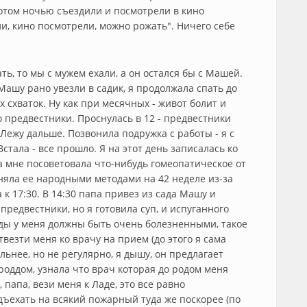
 потом ночью съездили и посмотрели в кино
ли, кино посмотрели, можно рожать". Ничего себе
ть, то мы с мужем ехали, а он остался бы с Машей.
 Машу рано увезли в садик, я продолжала спать до
х схваток. Ну как при месячных - живот болит и
то предвестники. Проснулась в 12 - предвестники
Лежу дальше. Позвонила подружка с работы - я с
стала - все прошло. Я на этот день записалась ко
а мне посоветовала что-нибудь гомеопатическое от
яла ее народными методами на 42 неделе из-за
 к 17:30. В 14:30 папа привез из сада Машу и
редвестники, но я готовила суп, и испуганного
роды у меня должны быть очень болезненными, такое
везти меня ко врачу на прием (до этого я сама
льнее, но не регулярно, я дышу, он предлагает
 роддом, узнала что врач которая до родом меня
, папа, вези меня к Ладе, это все равно
дъехать на всякий пожарный туда же поскорее (по