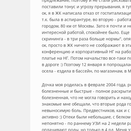
предлежание, поэтому и не стали рисковать
поставили тонус и угрозу прерывания, я т
ок, я в ЖК написала отказ от госпитализац
т.к. была в аспирантуре, во вторую - работа
городом, 80 км от Москвы. Зато я почти и 
интересной работой, спокойнее было. Еще
скрининга - в три раза больше нормы", опя
ок, просто в ЖК ничего не соображают в эт
конференцию и корпоративный НГ на работ
платье на НГ. Потом начальство все-таки 
в дороге :) Поэтому 12 января я попрощала
осела - ездила в бассейн, по магазинам, в 
Дочка моя родилась в феврале 2004 года, р
болезненные и быстрые - полное раскрытие 
болезненная, что не могла говорить и нахо
знакомые мне обещали, что вторые рода го
невыносимую боль. Предвестников, как и с 
активно :) Отеки были небольшие, с белком
непонятно - по раннему УЗИ на 2 недели р
оплачивают роды, но только в 4 рд. Меня э