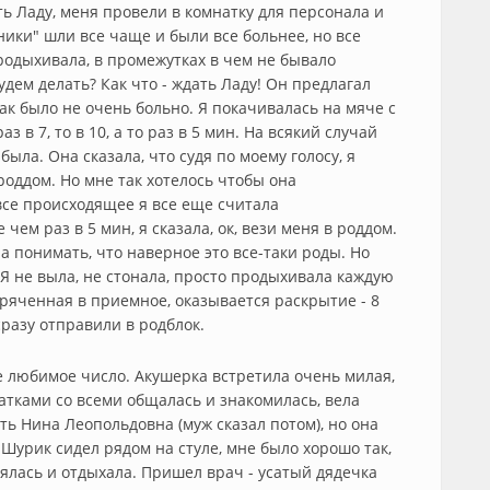
ать Ладу, меня провели в комнатку для персонала и
ники" шли все чаще и были все больнее, но все
продыхивала, в промежутках в чем не бывало
удем делать? Как что - ждать Ладу! Он предлагал
так было не очень больно. Я покачивалась на мяче с
 в 7, то в 10, а то раз в 5 мин. На всякий случай
ыла. Она сказала, что судя по моему голосу, я
 роддом. Но мне так хотелось чтобы она
все происходящее я все еще считала
чем раз в 5 мин, я сказала, ок, вези меня в роддом.
а понимать, что наверное это все-таки роды. Но
 Я не выла, не стонала, просто продыхивала каждую
коряченная в приемное, оказывается раскрытие - 8
сразу отправили в родблок.
ое любимое число. Акушерка встретила очень милая,
ватками со всеми общалась и знакомилась, вела
ать Нина Леопольдовна (муж сказал потом), но она
, Шурик сидел рядом на стуле, мне было хорошо так,
ялась и отдыхала. Пришел врач - усатый дядечка