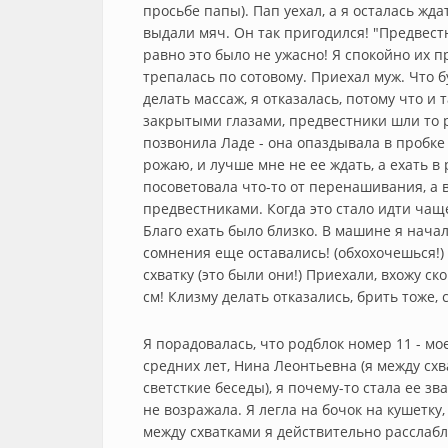
просьбе папы). Пап уехал, а я осталась жд
выдали мяч. Он так пригодился! "Предвест
равно это было не ужасно! Я спокойно их 
трепалась по сотовому. Приехал муж. Что б
делать массаж, я отказалась, потому что и 
закрытыми глазами, предвестники шли то раз
позвонила Ладе - она опаздывала в пробке б
рожаю, и лучше мне не ее ждать, а ехать в
посоветовала что-то от перенашивания, а 
предвестниками. Когда это стало идти чаще 
Благо ехать было близко. В машине я начал
сомнения еще оставались! (обхохочешься!)
схватку (это были они!) Приехали, вхожу с
см! Клизму делать отказались, брить тоже, 
Я порадовалась, что родблок номер 11 - м
средних лет, Нина Леонтьевна (я между сх
светсткие беседы), я почему-то стала ее зв
не возражала. Я легла на бочок на кушетку
между схватками я действительно расслабл