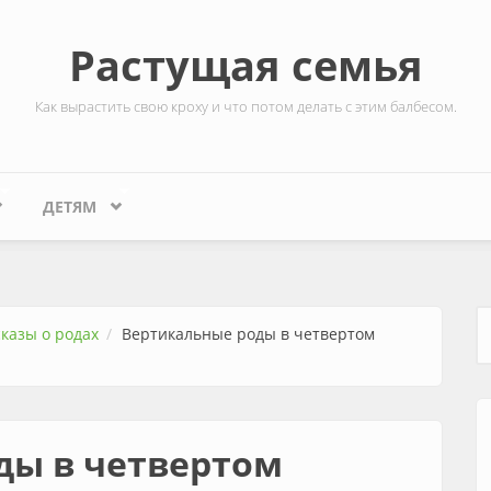
Растущая семья
Как вырастить свою кроху и что потом делать с этим балбесом.
ДЕТЯМ
сказы о родах
Вертикальные роды в четвертом
Ф
ды в четвертом