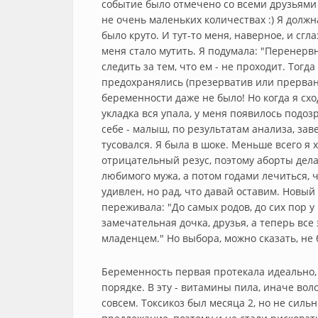
событие было отмечено со всеми друзьями 
не очень маленьких количествах :) Я долж
было круто. И тут-то меня, наверное, и сг
меня стало мутить. Я подумала: "Перенерв
следить за тем, что ем - не проходит. Тогда
предохранялись (презерватив или прерван
беременности даже не было! Но когда я схо
укладка вся упала, у меня появилось подозр
себе - малыш, по результатам анализа, зав
тусовался. Я была в шоке. Меньше всего я 
отрицательный резус, поэтому аборты делат
любимого мужа, а потом годами лечиться, ч
удивлен, но рад, что давай оставим. Новый
переживала: "До самых родов, до сих пор у
замечательная дочка, друзья, а теперь вс
младенцем." Но выбора, можно сказать, не 
Беременность первая протекала идеально, 
порядке. В эту - витамины пила, иначе во
совсем. Токсикоз был месяца 2, но не силь