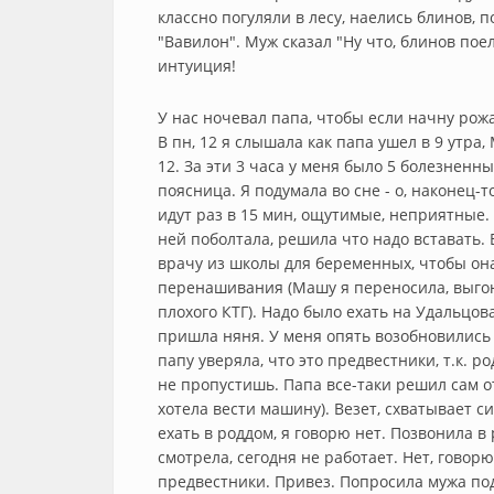
классно погуляли в лесу, наелись блинов,
"Вавилон". Муж сказал "Ну что, блинов пое
интуиция!
У нас ночевал папа, чтобы если начну рожа
В пн, 12 я слышала как папа ушел в 9 утра,
12. За эти 3 часа у меня было 5 болезненны
поясница. Я подумала во сне - о, наконец-
идут раз в 15 мин, ощутимые, неприятные. 
ней поболтала, решила что надо вставать. В
врачу из школы для беременных, чтобы он
перенашивания (Машу я переносила, выгон
плохого КТГ). Надо было ехать на Удальцова
пришла няня. У меня опять возобновились п
папу уверяла, что это предвестники, т.к. 
не пропустишь. Папа все-таки решил сам от
хотела вести машину). Везет, схватывает си
ехать в роддом, я говорю нет. Позвонила в
смотрела, сегодня не работает. Нет, говорю
предвестники. Привез. Попросила мужа по