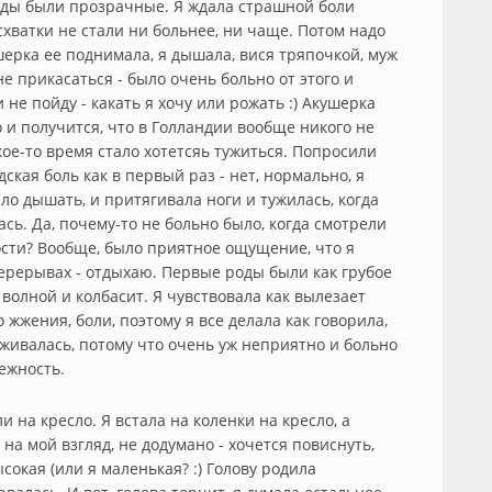
оды были прозрачные. Я ждала страшной боли
схватки не стали ни больнее, ни чаще. Потом надо
шерка ее поднимала, я дышала, вися тряпочкой, муж
е прикасаться - было очень больно от этого и
 не пойду - какать я хочу или рожать :) Акушерка
то и получится, что в Голландии вообще никого не
кое-то время стало хотетсяь тужиться. Попросили
дская боль как в первый раз - нет, нормально, я
ыло дышать, и притягивала ноги и тужилась, когда
ась. Да, почему-то не больно было, когда смотрели
сти? Вообще, было приятное ощущение, что я
перерывах - отдыхаю. Первые роды были как грубое
волной и колбасит. Я чувствовала как вылезает
о жжения, боли, поэтому я все делала как говорила,
рживалась, потому что очень уж неприятно и больно
межность.
на кресло. Я встала на коленки на кресло, а
 на мой взгляд, не додумано - хочется повиснуть,
сокая (или я маленькая? :) Голову родила