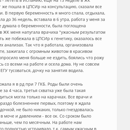
 - лететь в Испанию, еще на 13 неделе в ЖК
ут же пошла в ЦПСИр на консультацию, сказали все
ии. В первую беременность я много спала, отдыхала,
ла до 36 недель, вставала в 6 утра, работа у меня за
не думала о беременности, была поглощена
 в ЖК меня напугала врачиха "ужасным результатом
ть же побежала в ЦПСИр к генетику, оказалось все
их анализах. Так что я работала, организовала
е, зажигала с огромным животом в красивом
попросило меня больше не ездить, боялись что рожу
сь со всеми на работе и осела дома. Ну не совсем
МЕГУ тусоваться, дочку на занятия водила.
ожала я в рд при 7 ГКБ. Роды были очень
за 4 часа, третья схватка уже была такая
диться могла только на карачках. Все врачи и
раздо болезненнее первых, поэтому я ждала
дочкой, не было никаких, только гнездовалась
 в моче и давлением - все ок. Со сроком было
аньше, чем по месячным. На работе нам
то полностью устраивало, т.к. самым ужасным в