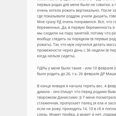
первых родах для меня были не схватки, а п
очень хотела рожать вертикально. После з
где показывали роддом, учили дышать, гов
Мне сразу РД очень понравился. Все, что г
беременных. Да, в первую беременность я 
мы сходили на пару занятий, потому что ре
вообще следить за порядком (в первые род
рожать). Так что муж научился делать масс
промежности через день с 36 недели (в пе
когда нельзя сидеть).
ПДРы у меня были такие - или 10 февраля (
было родить до 26, т.к. 26 февраля ДР Машен
В конце января я начала терять вес. 4 фев
думала - оно (пишут что перед родами быва
творожком Даниссимо :)) 7 меня посмотрела
сглаженная, пропускает палец (я ела и за
если не рожу, приходить 14. 10 в сб я попл
слизь. Может пробка, а может и нет, подума