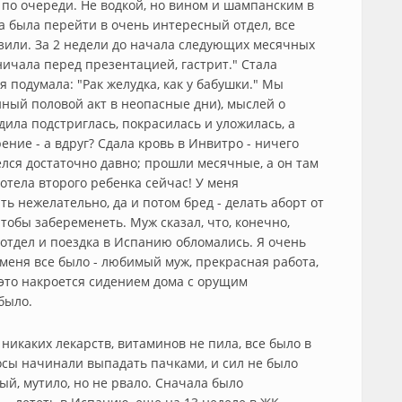
по очереди. Не водкой, но вином и шампанским в
на была перейти в очень интересный отдел, все
лазили. За 2 недели до начала следующих месячных
ничала перед презентацией, гастрит." Стала
 я подумала: "Рак желудка, как у бабушки." Мы
ный половой акт в неопасные дни), мыслей о
дила подстриглась, покрасилась и уложилась, а
ение - а вдруг? Сдала кровь в Инвитро - ничего
елся достаточно давно; прошли месячные, а он там
хотела второго ребенка сейчас! У меня
ь нежелательно, да и потом бред - делать аборт от
тобы забеременеть. Муж сказал, что, конечно,
 отдел и поездка в Испанию обломались. Я очень
 меня все было - любимый муж, прекрасная работа,
е это накроется сидением дома с орущим
было.
никаких лекарств, витаминов не пила, все было в
лосы начинали выпадать пачками, и сил не было
ный, мутило, но не рвало. Сначала было