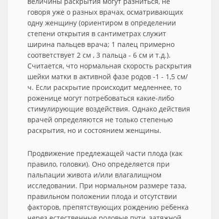
величины раскрытия могут разниться, не
говоря уже о разных врачах, осматривающих
одну женщину (ориентиром в определении
степени открытия в сантиметрах служит
ширина пальцев врача; 1 палец примерно
соответствует 2 см , 3 пальца - 6 см и т.д.).
Считается, что нормальная скорость раскрытия
шейки матки в активной фазе родов -1 - 1,5 см/
ч. Если раскрытие происходит медленнее, то
роженице могут потребоваться какие-либо
стимулирующие воздействия. Однако действия
врачей определяются не только степенью
раскрытия, но и состоянием женщины.
Продвижение предлежащей части плода (как
правило, головки). Оно определяется при
пальпации живота и/или влагалищном
исследовании. При нормальном размере таза,
правильном положении плода и отсутствии
факторов, препятствующих рождению ребенка
через естественные родовые пути, затяжной