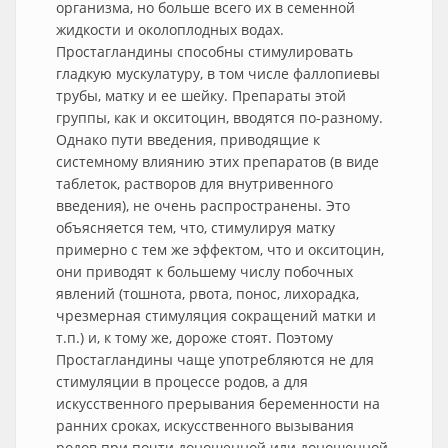
организма, но больше всего их в семенной
жидкости и околоплодных водах.
Простагландины способны стимулировать
гладкую мускулатуру, в том числе фаллопиевы
трубы, матку и ее шейку. Препараты этой
группы, как и окситоцин, вводятся по-разному.
Однако пути введения, приводящие к
системному влиянию этих препаратов (в виде
таблеток, растворов для внутривенного
введения), не очень распространены. Это
объясняется тем, что, стимулируя матку
примерно с тем же эффектом, что и окситоцин,
они приводят к большему числу побочных
явлений (тошнота, рвота, понос, лихорадка,
чрезмерная стимуляция сокращений матки и
т.п.) и, к тому же, дороже стоят. Поэтому
Простагландины чаще употребляются не для
стимуляции в процессе родов, а для
искусственного прерывания беременности на
ранних сроках, искусственного вызывания
родов при почти доношенной или доношенной