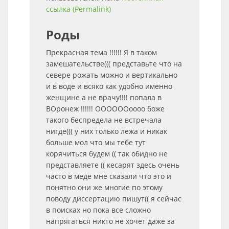
ссылка (Permalink)
Роды
Прекрасная тема !!!!!! Я в таком
замешательстве((( представьте что на
севере рожать можно и вертикально
и в воде и всяко как удобно именно
женщине а не врачу!!!! попала в
ВОронеж !!!!!! ООООООоооо боже
такого беспредела не встречала
нигде((( у них только лежа и никак
больше мол что мы тебе тут
корячиться будем (( так обидно не
представляете (( кесарят здесь очень
часто в меде мне сказали что это и
понятно они же многие по этому
поводу диссертацию пишут(( я сейчас
в поисках но пока все сложно
напрягаться никто не хочет даже за