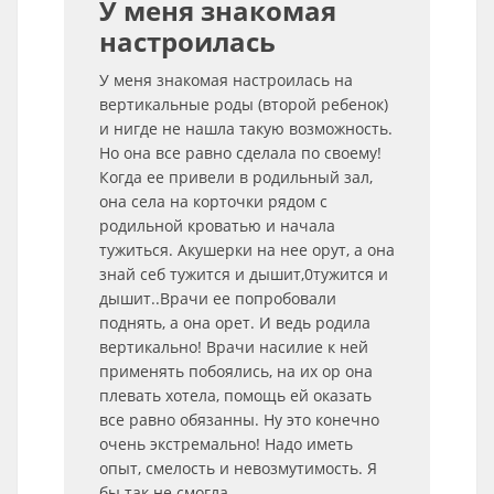
У меня знакомая
настроилась
У меня знакомая настроилась на
вертикальные роды (второй ребенок)
и нигде не нашла такую возможность.
Но она все равно сделала по своему!
Когда ее привели в родильный зал,
она села на корточки рядом с
родильной кроватью и начала
тужиться. Акушерки на нее орут, а она
знай себ тужится и дышит,0тужится и
дышит..Врачи ее попробовали
поднять, а она орет. И ведь родила
вертикально! Врачи насилие к ней
применять побоялись, на их ор она
плевать хотела, помощь ей оказать
все равно обязанны. Ну это конечно
очень экстремально! Надо иметь
опыт, смелость и невозмутимость. Я
бы так не смогла..