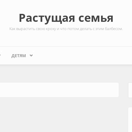
Растущая семья
Как вырастить свою кроху и что потом делать с этим балбесом.
ДЕТЯМ
Ф