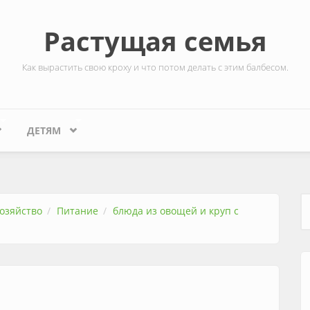
Растущая семья
Как вырастить свою кроху и что потом делать с этим балбесом.
ДЕТЯМ
озяйство
Питание
блюда из овощей и круп с
Ф