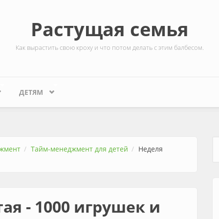
Растущая семья
Как вырастить свою кроху и что потом делать с этим балбесом.
ДЕТЯМ
жмент
Тайм-менеджмент для детей
Неделя
Ф
ая - 1000 игрушек и