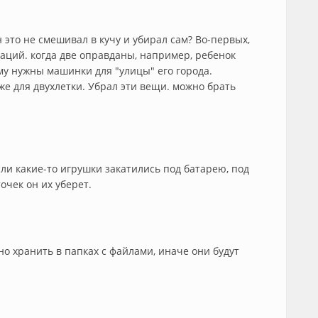
 это не смешивал в кучу и убирал сам? Во-первых,
уаций. когда две оправданы, например, ребенок
ему нужны машинки для "улицы" его города.
же для двухлетки. Убрал эти вещи. можно брать
если какие-то игрушки закатились под батарею, под
точек он их уберет.
но хранить в папках с файлами, иначе они будут