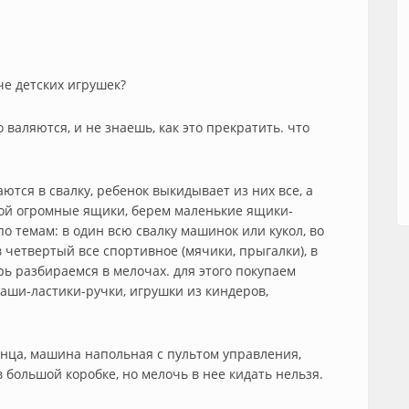
че детских игрушек?
о валяются, и не знаешь, как это прекратить. что
ся в свалку, ребенок выкидывает из них все, а
олой огромные ящики, берем маленькие ящики-
о темам: в один всю свалку машинок или кукол, во
 в четвертый все спортивное (мячики, прыгалки), в
рь разбираемся в мелочах. для этого покупаем
аши-ластики-ручки, игрушки из киндеров,
енца, машина напольная с пультом управления,
в большой коробке, но мелочь в нее кидать нельзя.