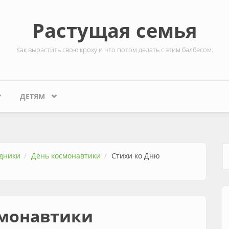
Растущая семья
Как вырастить свою кроху и что потом делать с этим балбесом.
ДЕТЯМ
дники
День космонавтики
Стихи ко Дню
Ф
смонавтики