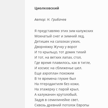
Циолковский
Автор: Н. Грибачев
Я представляю этих зим калужских
Мохнатый снег и зимний лед,
Детишек на салазках узких,
Дворняжку Жучку у ворот
И то крыльцо, тот домик тихий
И тот, на ветхих лапах, стол,
Где время плавилось, как в тигле,
И космос на сближенье шел.
Еще аэроплан похожим
В те времена глухие был
На птеродактиля без кожи,
На этажерку с парой крыл,
А калужанин крутолобый,
Задув в семилинейке свет,
Сквозь древний потолок Европы