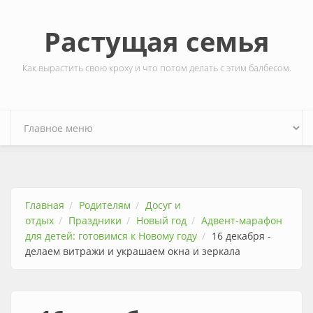
Перейти к основному содержанию
Растущая семья
Как вырастить свою кроху и что потом делать с этим балбесом.
Главная
Родителям
Досуг и
отдых
Праздники
Новый год
Адвент-марафон
для детей: готовимся к Новому году
16 декабря -
делаем витражи и украшаем окна и зеркала