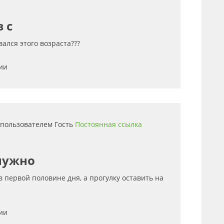
 с
вался этого возраста???
ии
0 пользователем
Гость
Постоянная ссылка
нужно
 первой половине дня, а прогулку оставить на
ии