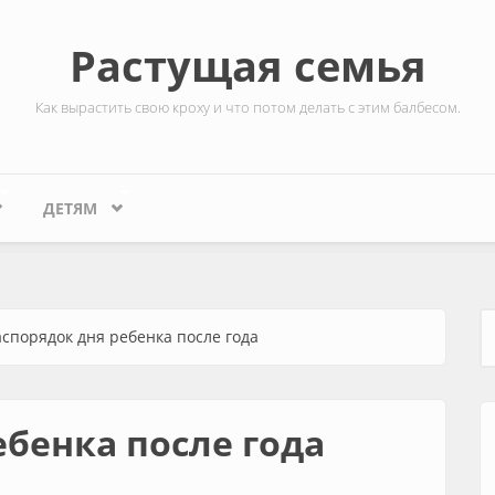
Растущая семья
Как вырастить свою кроху и что потом делать с этим балбесом.
ДЕТЯМ
аспорядок дня ребенка после года
Ф
ебенка после года