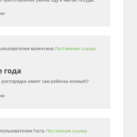
ии
 пользователем
валентина
Постоянная ссылка
е года
е роспорядки имеет сам ребенка исемьЮ?
ии
5 пользователем
Гость
Постоянная ссылка