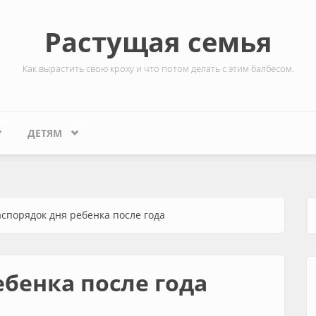
Растущая семья
Как вырастить свою кроху и что потом делать с этим балбесом.
ДЕТЯМ
аспорядок дня ребенка после года
Ф
ебенка после года