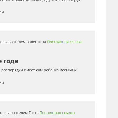
ии
 пользователем
валентина
Постоянная ссылка
е года
е роспорядки имеет сам ребенка исемьЮ?
ии
5 пользователем
Гость
Постоянная ссылка