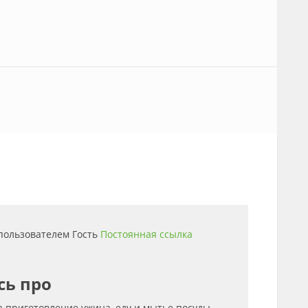
6 пользователем
Гость
Постоянная ссылка
сь про
 приготовление ужина, еду и мытье посуды.