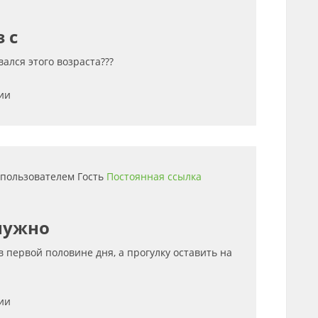
 с
вался этого возраста???
ии
0 пользователем
Гость
Постоянная ссылка
нужно
 первой половине дня, а прогулку оставить на
ии